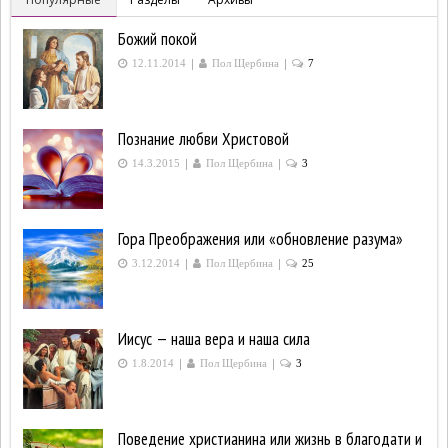
Божий покой
|
|
12.11.2014
Пол Щербина
7
Познание любви Христовой
|
|
14.3.2015
Пол Щербина
3
Гора Преображения или «обновление разума»
|
|
3.12.2014
Пол Щербина
25
Иисус — наша вера и наша сила
|
|
1.8.2014
Пол Щербина
3
Поведение христианина или жизнь в благодати и