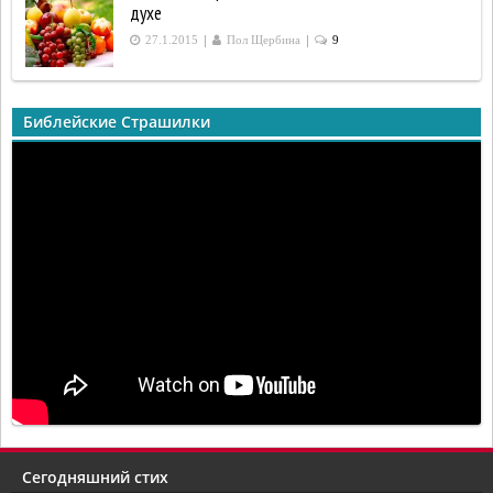
духе
|
|
27.1.2015
Пол Щербина
9
Библейские Страшилки
Сегодняшний стих