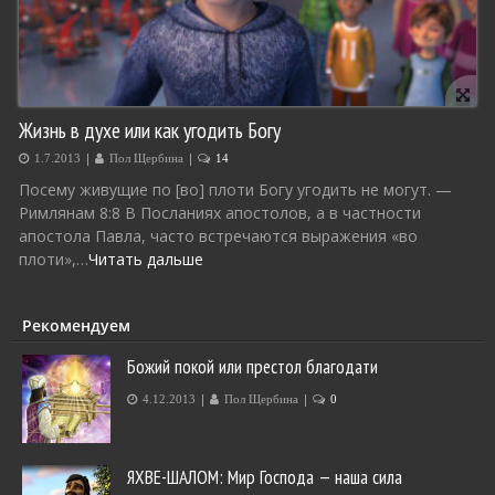
Жизнь в духе или как угодить Богу
|
|
1.7.2013
Пол Щербина
14
Посему живущие по [во] плоти Богу угодить не могут. —
Римлянам 8:8 В Посланиях апостолов, а в частности
апостола Павла, часто встречаются выражения «во
плоти»,…
Читать дальше
Рекомендуем
Божий покой или престол благодати
|
|
4.12.2013
Пол Щербина
0
ЯХВЕ-ШАЛОМ: Мир Господа — наша сила