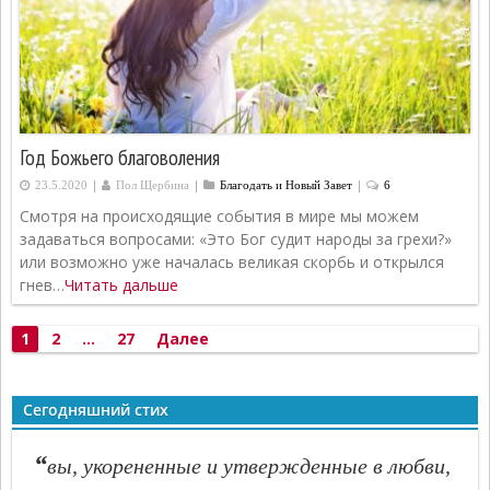
Год Божьего благоволения
|
|
|
23.5.2020
Пол Щербина
Благодать и Новый Завет
6
Смотря на происходящие события в мире мы можем
задаваться вопросами: «Это Бог судит народы за грехи?»
или возможно уже началась великая скорбь и открылся
гнев…
Читать дальше
Пагинация
1
2
…
27
Далее
записей
Сегодняшний стих
“
вы, укорененные и утвержденные в любви,