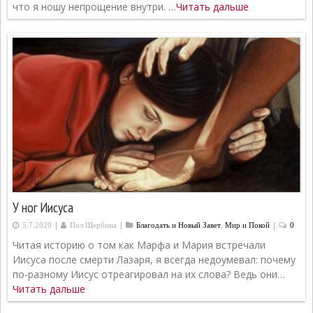
что я ношу непрощение внутри. …
Читать дальше
У ног Иисуса
|
|
|
5.7.2020
Пол Щербина
Благодать и Новый Завет
,
Мир и Покой
0
Читая историю о том как Марфа и Мария встречали
Иисуса после смерти Лазаря, я всегда недоумевал: почему
по-разному Иисус отреагировал на их слова? Ведь они…
Читать дальше