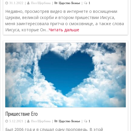
|
|
|
31.1.2022
Пол Щербина
Царство Божье
1
Недавно, просмотрев видео в интернете о восхищении
Церкви, великой скорби и втором пришествии Иисуса,
меня заинтересовала притча о смоковнице, а также слова
Иисуса, которые Он…
Читать дальше
Пришествие Его
|
|
|
5.12.2021
Пол Щербина
Царство Божье
1
Был 2006 год и я слушал одну проповедь. В этой