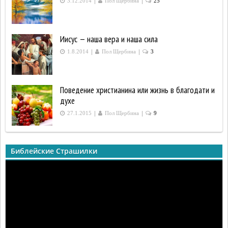
|
|
3.12.2014
Пол Щербина
25
Иисус — наша вера и наша сила
|
|
1.8.2014
Пол Щербина
3
Поведение христианина или жизнь в благодати и
духе
|
|
27.1.2015
Пол Щербина
9
Библейские Страшилки