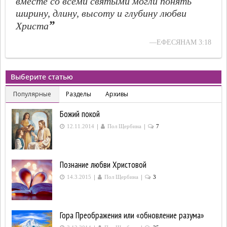
вместе со всеми святыми могли понять
ширину, длину, высоту и глубину любви
”
Христа
—ЕФЕСЯНАМ 3:18
Выберите статью
Популярные
Разделы
Архивы
Божий покой
|
|
12.11.2014
Пол Щербина
7
Познание любви Христовой
|
|
14.3.2015
Пол Щербина
3
Гора Преображения или «обновление разума»