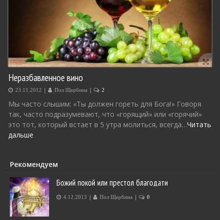
Неразбавленное вино
|
|
23.11.2012
Пол Щербина
2
Мы часто слышим: «Ты должен гореть для Бога!» Говоря
так, часто подразумевают, что «горящий» или «горячий»
это тот, который встает в 5 утра молиться, всегда…
Читать
дальше
Рекомендуем
Божий покой или престол благодати
|
|
4.12.2013
Пол Щербина
0