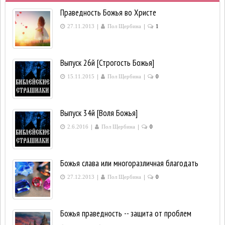
Праведность Божья во Христе
|
|
27.11.2013
Пол Щербина
1
Выпуск 26й [Строгость Божья]
|
|
15.11.2015
Пол Щербина
0
Выпуск 34й [Воля Божья]
|
|
2.6.2016
Пол Щербина
0
Божья слава или многоразличная благодать
|
|
27.12.2013
Пол Щербина
0
Божья праведность -- защита от проблем