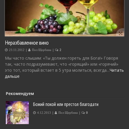
Неразбавленное вино
|
|
23.11.2012
Пол Щербина
2
Мы часто слышим: «Ты должен гореть для Бога!» Говоря
так, часто подразумевают, что «горящий» или «горячий»
это тот, который встает в 5 утра молиться, всегда…
Читать
дальше
Рекомендуем
Божий покой или престол благодати
|
|
4.12.2013
Пол Щербина
0