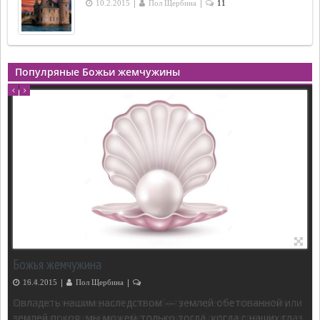
|
|
10.2.2015
Пол Щербина
11
Популряные Божьи жемчужины
Божья жемчужина
|
|
29.8.2015
Пол Щербина
2
Христос уже совершил всю работу на кресте по нашему
спасению, исцелению, обеспечению и благословению во