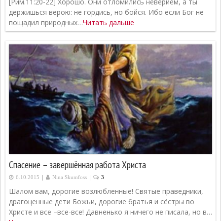
[Рим.11:20-22] Хорошо. Они отломились неверием, а ты
держишься верою: не гордись, но бойся. Ибо если Бог не
пощадил природных…
Читать дальше
Спасение – завершённая работа Христа
|
|
6.10.2015
Nina Skumfoss
3
Шалом вам, дорогие возлюбленные! Святые праведники,
драгоценные дети Божьи, дорогие братья и сёстры во
Христе и все –все-все! Давненько я ничего не писала, но в…