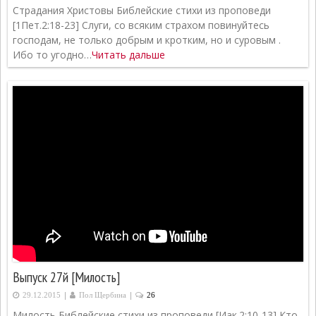
Страдания Христовы Библейские стихи из проповеди
[1Пет.2:18-23] Слуги, со всяким страхом повинуйтесь
господам, не только добрым и кротким, но и суровым .
Ибо то угодно…
Читать дальше
Выпуск 27й [Милость]
|
|
29.12.2015
Пол Щербина
26
Милость Библейские стихи из проповеди [Иак.2:10-13] Кто