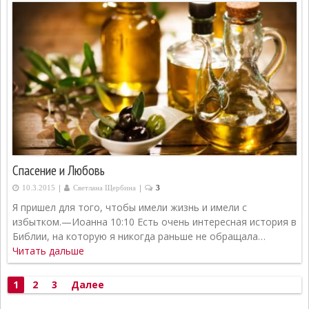
Спасение и Любовь
|
|
10.3.2015
Светлана Щербина
3
Я пришел для того, чтобы имели жизнь и имели с
избытком.—Иоанна 10:10 Есть очень интересная история в
Библии, на которую я никогда раньше не обращала…
Читать дальше
Пагинация
1
2
3
Далее
записей