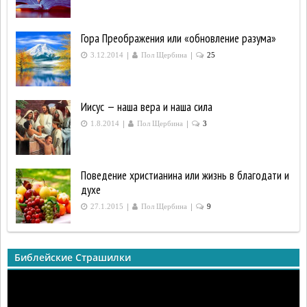
Гора Преображения или «обновление разума»
|
|
3.12.2014
Пол Щербина
25
Иисус — наша вера и наша сила
|
|
1.8.2014
Пол Щербина
3
Поведение христианина или жизнь в благодати и
духе
|
|
27.1.2015
Пол Щербина
9
Библейские Страшилки