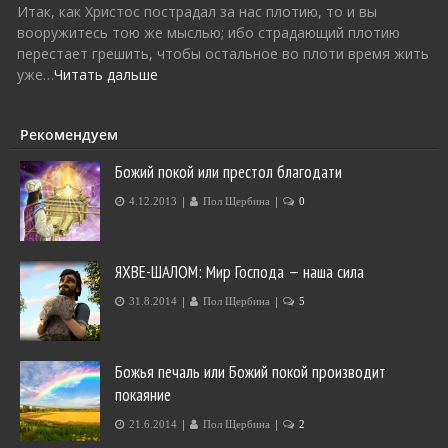
Итак, как Христос пострадал за нас плотию, то и вы
вооружитесь тою же мыслью; ибо страдающий плотию
перестает грешить, чтобы остальное во плоти время жить
уже…
Читать дальше
Рекомендуем
Божий покой или престол благодати
|
|
4.12.2013
Пол Щербина
0
ЯХВЕ-ШАЛОМ: Мир Господа — наша сила
|
|
31.8.2014
Пол Щербина
5
Божья печаль или Божий покой производит
покаяние
|
|
21.6.2014
Пол Щербина
2