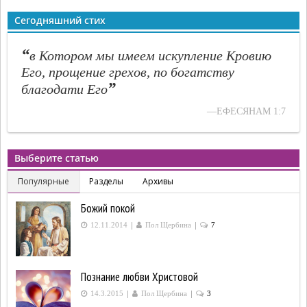
Сегодняшний стих
“
в Котором мы имеем искупление Кровию
Его, прощение грехов, по богатству
”
благодати Его
—ЕФЕСЯНАМ 1:7
Выберите статью
Популярные
Разделы
Архивы
Божий покой
|
|
12.11.2014
Пол Щербина
7
Познание любви Христовой
|
|
14.3.2015
Пол Щербина
3