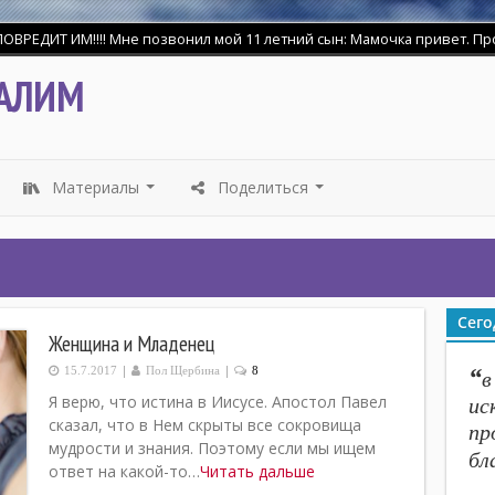
ДИТ ИМ!!!! Мне позвонил мой 11 летний сын: Мамочка привет. Прости 
шего .Напишу свидетельство о себе. Я уверовал и принял крещение 18
АЛИМ
Материалы
Поделиться
...
...
Сего
Женщина и Младенец
|
|
“
15.7.2017
Пол Щербина
8
в
Я верю, что истина в Иисусе. Апостол Павел
ис
сказал, что в Нем скрыты все сокровища
пр
мудрости и знания. Поэтому если мы ищем
бл
ответ на какой-то…
Читать дальше