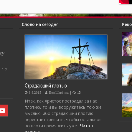
Слово на сегодня
Рек
ву
1:7
Страдающий плотью
|
|
8.8.2015
Пол Щербина
13
Итак, как Христос пострадал за нас
плотию, то и вы вооружитесь тою же
мыслью; ибо страдающий плотию
перестает грешить, чтобы остальное
во плоти время жить уже…
Читать
дальше