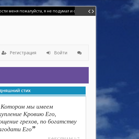
меня пожалуйста, я не подумал и сделал глупость. Я баловался иголк
лет назад ,но мир этот грешный взял надо мной власть и я отошёл от
Регистрация
Войти
дняшний стих
 Котором мы имеем
купление Кровию Его,
ощение грехов, по богатству
”
агодати Его