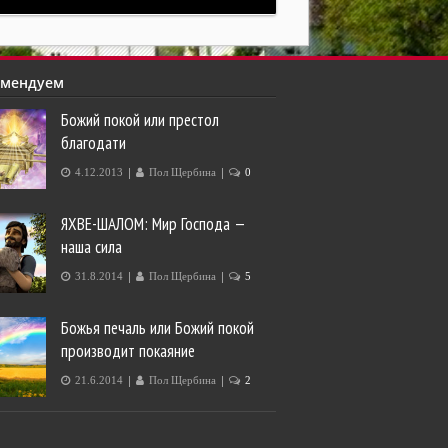
омендуем
Божий покой или престол
благодати
|
|
4.12.2013
Пол Щербина
0
ЯХВЕ-ШАЛОМ: Мир Господа —
наша сила
|
|
31.8.2014
Пол Щербина
5
Божья печаль или Божий покой
производит покаяние
|
|
21.6.2014
Пол Щербина
2