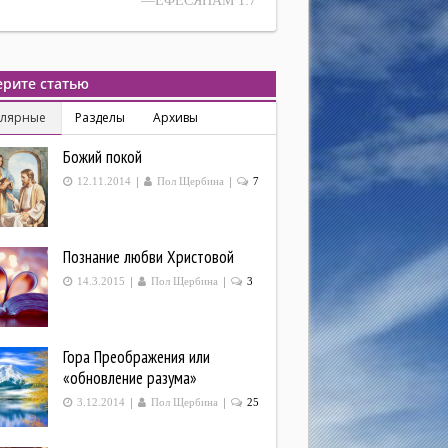
—ЕФЕСЯНАМ 1:7
рите статью
улярные
Разделы
Архивы
Божий покой
|
|
12.11.2014
Пол Щербина
7
Познание любви Христовой
|
|
14.3.2015
Пол Щербина
3
Гора Преображения или
«обновление разума»
|
|
3.12.2014
Пол Щербина
25