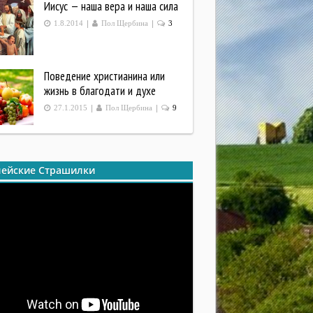
Иисус — наша вера и наша сила
|
|
1.8.2014
Пол Щербина
3
Поведение христианина или
жизнь в благодати и духе
|
|
27.1.2015
Пол Щербина
9
ейские Страшилки