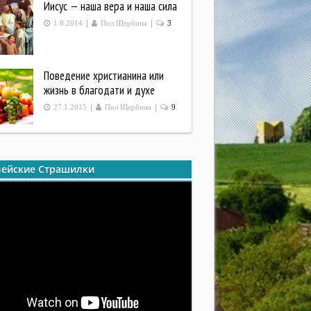
Иисус — наша вера и наша сила
|
|
1.8.2014
Пол Щербина
3
Поведение христианина или
жизнь в благодати и духе
|
|
27.1.2015
Пол Щербина
9
ейские Страшилки