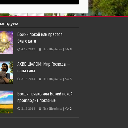
омендуем
Божий покой или престол
благодати
|
|
4.12.2013
Пол Щербина
0
ЯХВЕ-ШАЛОМ: Мир Господа —
наша сила
|
|
31.8.2014
Пол Щербина
5
Божья печаль или Божий покой
производит покаяние
|
|
21.6.2014
Пол Щербина
2