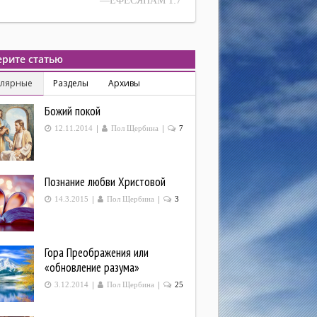
—ЕФЕСЯНАМ 1:7
рите статью
улярные
Разделы
Архивы
Божий покой
|
|
12.11.2014
Пол Щербина
7
Познание любви Христовой
|
|
14.3.2015
Пол Щербина
3
Гора Преображения или
«обновление разума»
|
|
3.12.2014
Пол Щербина
25