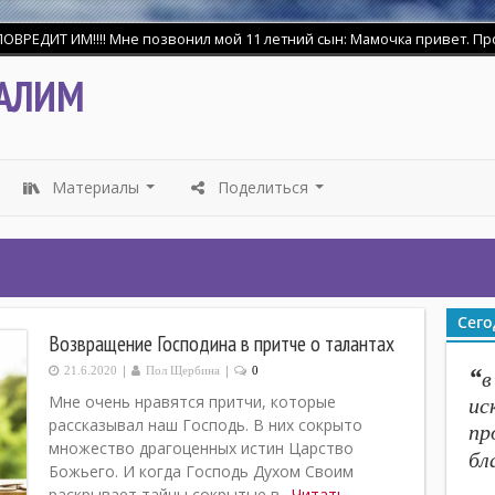
ДИТ ИМ!!!! Мне позвонил мой 11 летний сын: Мамочка привет. Прости 
АЛИМ
Материалы
Поделиться
...
...
Сего
Возвращение Господина в притче о талантах
|
|
“
21.6.2020
Пол Щербина
0
в
Мне очень нравятся притчи, которые
ис
рассказывал наш Господь. В них сокрыто
пр
множество драгоценных истин Царство
бл
Божьего. И когда Господь Духом Своим
раскрывает тайны сокрытые в…
Читать