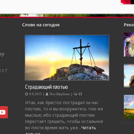
Слово на сегодня
Рек
ву
1:7
Страдающий плотью
|
|
8.8.2015
Пол Щербина
13
Итак, как Христос пострадал за нас
плотию, то и вы вооружитесь тою же
мыслью; ибо страдающий плотию
перестает грешить, чтобы остальное
во плоти время жить уже…
Читать
дальше