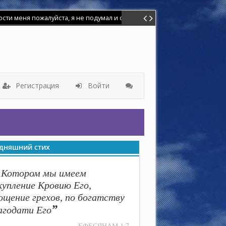
меня пожалуйста, я не подумал и сделал глупость. Я баловался иголк
Регистрация
Войти
дняшний стих
 Котором мы имеем
купление Кровию Его,
ощение грехов, по богатству
”
агодати Его