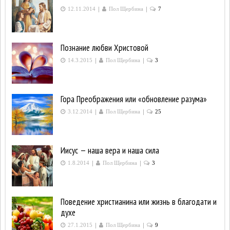
|
|
12.11.2014
Пол Щербина
7
Познание любви Христовой
|
|
14.3.2015
Пол Щербина
3
Гора Преображения или «обновление разума»
|
|
3.12.2014
Пол Щербина
25
Иисус — наша вера и наша сила
|
|
1.8.2014
Пол Щербина
3
Поведение христианина или жизнь в благодати и
духе
|
|
27.1.2015
Пол Щербина
9