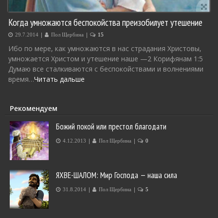
Когда умножаются беспокойства преизобилует утешение
|
|
29.7.2014
Пол Щербина
15
Ибо по мере, как умножаются в нас страдания Христовы,
умножается Христом и утешение наше —2 Корифянам 1:5
Думаю все сталкиваются с беспокойствами и волнениями
время…
Читать дальше
Рекомендуем
Божий покой или престол благодати
|
|
4.12.2013
Пол Щербина
0
ЯХВЕ-ШАЛОМ: Мир Господа — наша сила
|
|
31.8.2014
Пол Щербина
5