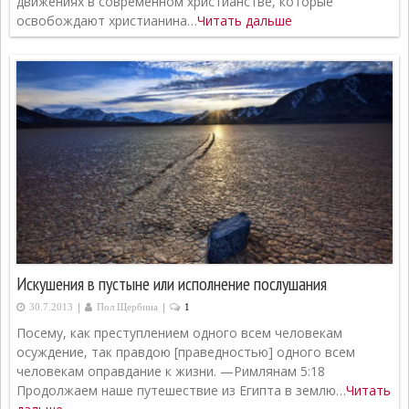
движениях в современном христианстве, которые
освобождают христианина…
Читать дальше
Искушения в пустыне или исполнение послушания
|
|
30.7.2013
Пол Щербина
1
Посему, как преступлением одного всем человекам
осуждение, так правдою [праведностью] одного всем
человекам оправдание к жизни. —Римлянам 5:18
Продолжаем наше путешествие из Египта в землю…
Читать