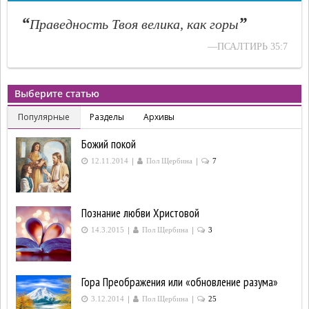
“
”
Праведность Твоя велика, как горы
—ПСАЛТИРЬ 35:7
Выберите статью
Популярные
Разделы
Архивы
Божий покой
|
|
12.11.2014
Пол Щербина
7
Познание любви Христовой
|
|
14.3.2015
Пол Щербина
3
Гора Преображения или «обновление разума»
|
|
3.12.2014
Пол Щербина
25