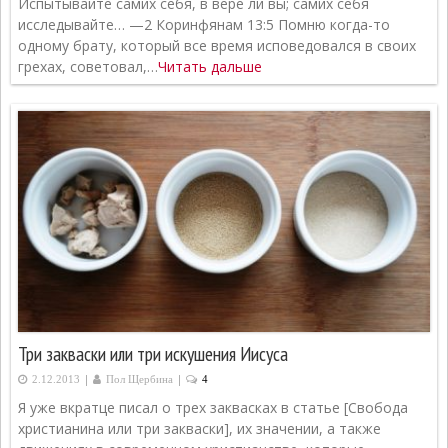
Испытывайте самих себя, в вере ли вы; самих себя
исследывайте… —2 Коринфянам 13:5 Помню когда-то
одному брату, который все время исповедовался в своих
грехах, советовал,…
Читать дальше
Три закваски или три искушения Иисуса
|
|
2.12.2013
Пол Щербина
4
Я уже вкратце писал о трех заквасках в статье [Свобода
христианина или три закваски], их значении, а также