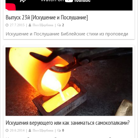
Выпуск 23й [Искушение и Послушание]
|
|
27.7.2015
Пол Щербина
2
Искушение и Послушание Библейские стихи из проповеди
Искушения верующего или как заниматься самокопалками?
|
|
20.6.2014
Пол Щербина
0