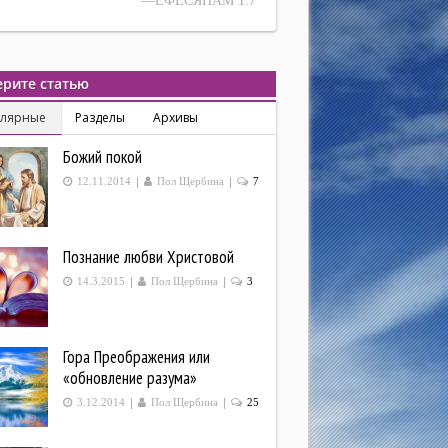
—ЕФЕСЯНАМ 1:7
рите статью
улярные
Разделы
Архивы
Божий покой
|
|
12.11.2014
Пол Щербина
7
Познание любви Христовой
|
|
14.3.2015
Пол Щербина
3
Гора Преображения или
«обновление разума»
|
|
3.12.2014
Пол Щербина
25