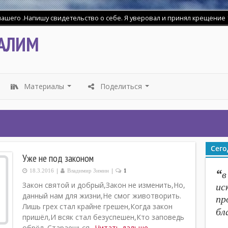
АЛИМ
Материалы
Поделиться
...
...
Сего
Уже не под законом
|
|
“
18.3.2016
Владимир Зимин
1
в
Закон святой и добрый,Закон не изменить,Но,
ис
данный нам для жизни,Не смог животворить.
пр
Лишь грех стал крайне грешен,Когда закон
бл
пришёл,И всяк стал безуспешен,Кто заповедь
обрёл. Стараешься…
Читать дальше