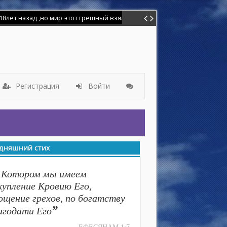
Регистрация
Войти
дняшний стих
 Котором мы имеем
купление Кровию Его,
ощение грехов, по богатству
”
агодати Его