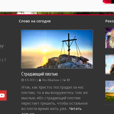
Слово на сегодня
Рек
ву
1:7
Страдающий плотью
|
|
8.8.2015
Пол Щербина
13
Итак, как Христос пострадал за нас
плотию, то и вы вооружитесь тою же
мыслью; ибо страдающий плотию
перестает грешить, чтобы остальное
во плоти время жить уже…
Читать
дальше