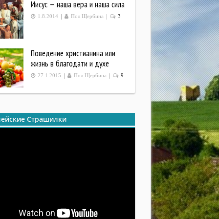
Иисус — наша вера и наша сила
|
|
1.8.2014
Пол Щербина
3
Поведение христианина или
жизнь в благодати и духе
|
|
27.1.2015
Пол Щербина
9
ейские Страшилки