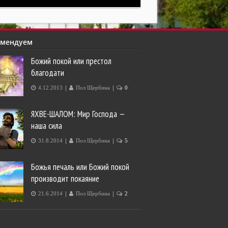
омендуем
Божий покой или престол
благодати
|
|
4.12.2013
Пол Щербина
0
ЯХВЕ-ШАЛОМ: Мир Господа —
наша сила
|
|
31.8.2014
Пол Щербина
5
Божья печаль или Божий покой
производит покаяние
|
|
21.6.2014
Пол Щербина
2