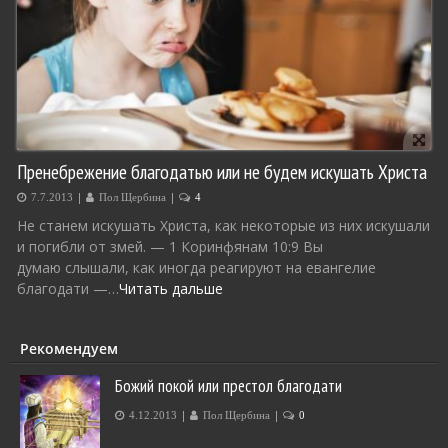
Пренебрежение благодатью или не будем искушать Христа
|
|
7.7.2013
Пол Щербина
4
Не станем искушать Христа, как некоторые из них искушали
и погибли от змей. — 1 Коринфянам 10:9 Вы
думаю слышали, как иногда реагируют на евангелие
благодати —…
Читать дальше
Рекомендуем
Божий покой или престол благодати
|
|
4.12.2013
Пол Щербина
0