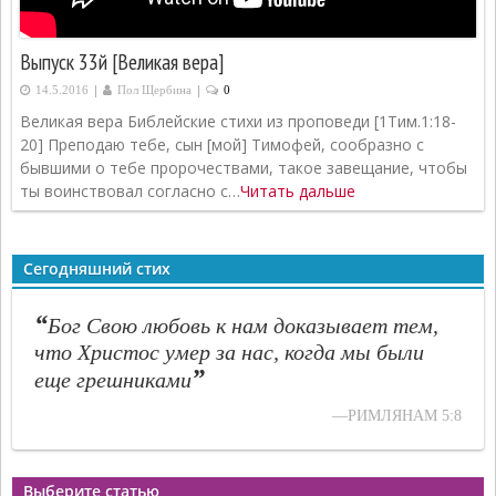
Выпуск 33й [Великая вера]
|
|
14.5.2016
Пол Щербина
0
Великая вера Библейские стихи из проповеди [1Тим.1:18-
20] Преподаю тебе, сын [мой] Тимофей, сообразно с
бывшими о тебе пророчествами, такое завещание, чтобы
ты воинствовал согласно с…
Читать дальше
Сегодняшний стих
“
Бог Свою любовь к нам доказывает тем,
что Христос умер за нас, когда мы были
”
еще грешниками
—РИМЛЯНАМ 5:8
Выберите статью