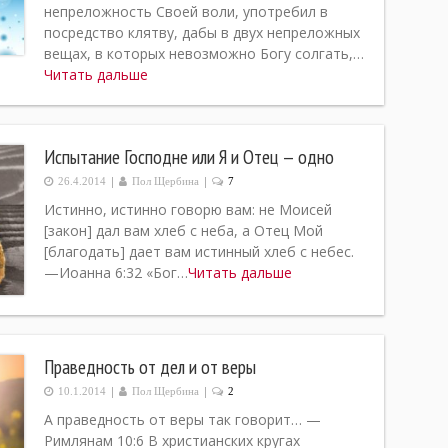
непреложность Своей воли, употребил в
посредство клятву, дабы в двух непреложных
вещах, в которых невозможно Богу солгать,…
Читать дальше
Испытание Господне или Я и Отец — одно
|
|
26.4.2014
Пол Щербина
7
Истинно, истинно говорю вам: не Моисей
[закон] дал вам хлеб с неба, а Отец Мой
[благодать] дает вам истинный хлеб с небес.
—Иоанна 6:32 «Бог…
Читать дальше
Праведность от дел и от веры
|
|
10.1.2014
Пол Щербина
2
А праведность от веры так говорит… —
Римлянам 10:6 В христианских кругах