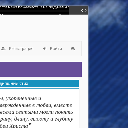
лет назад ,но мир этот грешный взял надо мной власть и я отошёл от
Регистрация
Войти
дняшний стих
ы, укорененные и
вержденные в любви, вместе
 всеми святыми могли понять
рину, длину, высоту и глубину
”
бви Христа