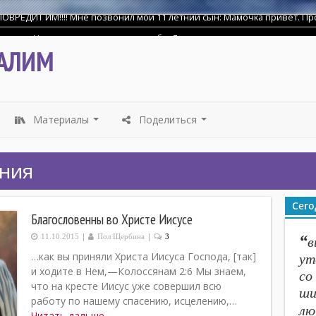
шего .Напишу свидетельство о себе. Я уверовал и принял крещение 18
АЛИМ
Материалы
Поделиться
...
...
ния
Сего
Благословенны во Христе Иисусе
|
|
“
11.10.2015
Пол Щербина
3
в
…как вы приняли Христа Иисуса Господа, [так]
ут
и ходите в Нем,—Колоссянам 2:6 Мы знаем,
со
что на кресте Иисус уже совершил всю
ши
работу по нашему спасению, исцелению,…
лю
Читать дальше