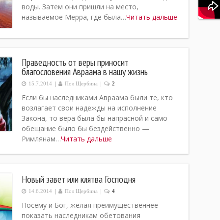
воды. Затем они пришли на место,
называемое Мерра, где была…
Читать дальше
Праведность от веры приносит
благословения Авраама в нашу жизнь
|
|
15.7.2014
Пол Щербина
2
Если бы наследниками Авраама были те, кто
возлагает свои надежды на исполнение
Закона, то вера была бы напрасной и само
обещание было бы бездейственно —
Римлянам…
Читать дальше
Новый завет или клятва Господня
|
|
14.6.2014
Пол Щербина
4
Посему и Бог, желая преимущественнее
показать наследникам обетования