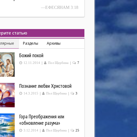
—ЕФЕСЯНАМ 3:18
рите статью
улярные
Разделы
Архивы
Божий покой
|
|
12.11.2014
Пол Щербина
7
Познание любви Христовой
|
|
14.3.2015
Пол Щербина
3
Гора Преображения или
«обновление разума»
|
|
3.12.2014
Пол Щербина
25