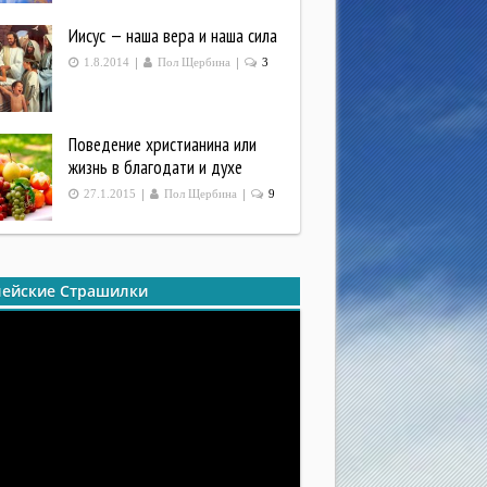
Иисус — наша вера и наша сила
|
|
1.8.2014
Пол Щербина
3
Поведение христианина или
жизнь в благодати и духе
|
|
27.1.2015
Пол Щербина
9
ейские Страшилки