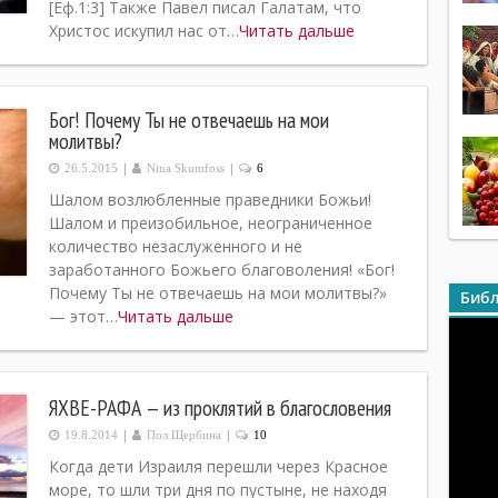
[Еф.1:3] Также Павел писал Галатам, что
Христос искупил нас от…
Читать дальше
Бог! Почему Ты не отвечаешь на мои
молитвы?
|
|
26.5.2015
Nina Skumfoss
6
Шалом возлюбленные праведники Божьи!
Шалом и преизобильное, неограниченное
количество незаслуженного и не
заработанного Божьего благоволения! «Бог!
Почему Ты не отвечаешь на мои молитвы?»
Библ
— этот…
Читать дальше
ЯХВЕ-РАФА — из проклятий в благословения
|
|
19.8.2014
Пол Щербина
10
Когда дети Израиля перешли через Красное
море, то шли три дня по пустыне, не находя