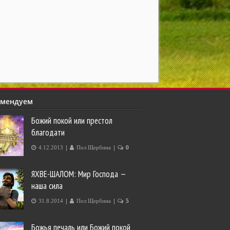
омендуем
Божий покой или престол
благодати
|
|
4.12.2013
Пол Щербина
0
ЯХВЕ-ШАЛОМ: Мир Господа —
наша сила
|
|
31.8.2014
Пол Щербина
5
Божья печаль или Божий покой