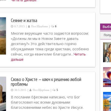
Сеяние и жатва
|
|
Выбе
6.7.2015
Пол Щербина
6
Многие верующие часто задаются вопросом:
Поп
«Должны ли мы в Новом Завете давать
десятину?» Это действительно горячо
обсуждаемая тема среди христиан, особенно
сейчас, когда евангелие благодати…
Читать
дальше
Слово о Христе — ключ к решению любой
проблемы
|
|
30.5.2015
Пол Щербина
5
В послании Ефесянам написано, что Бог
благословил нас всеми духовными
благословениями небес во Христе Иисусе.