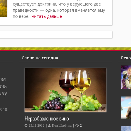
существует доктрина, что у верующего две
праведности — одна, которая вменяется ему
по вере…
Читать дальше
Слово на сегодня
Рек
сте
ять
ину
:18
Неразбавленное вино
|
|
23.11.2012
Пол Щербина
2