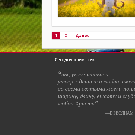
Пагинация
1
2
Далее
записей
Сегодняшний стих
“
вы, укорененные и
утвержденные в любви, вме
со всеми святыми могли пон
ширину, длину, высоту и глуб
”
любви Христа
—ЕФЕСЯНАМ 3