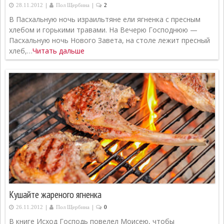
|
|
28.11.2012
Пол Щербина
2
В Пасхальную ночь израильтяне ели ягненка с пресным
хлебом и горькими травами. На Вечерю Господнюю —
Пасхальную ночь Нового Завета, на столе лежит пресный
хлеб,…
Читать дальше
Кушайте жареного ягненка
|
|
26.11.2012
Пол Щербина
0
В книге Исход Господь повелел Моисею, чтобы