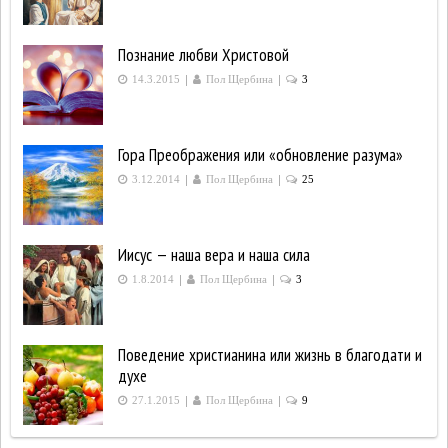
Познание любви Христовой
|
|
14.3.2015
Пол Щербина
3
Гора Преображения или «обновление разума»
|
|
3.12.2014
Пол Щербина
25
Иисус — наша вера и наша сила
|
|
1.8.2014
Пол Щербина
3
Поведение христианина или жизнь в благодати и
духе
|
|
27.1.2015
Пол Щербина
9