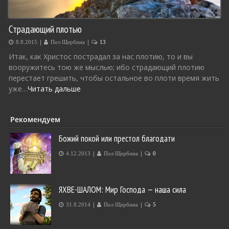
Страдающий плотью
|
|
8.8.2015
Пол Щербина
13
Итак, как Христос пострадал за нас плотию, то и вы
вооружитесь тою же мыслью; ибо страдающий плотию
перестает грешить, чтобы остальное во плоти время жить
уже…
Читать дальше
Рекомендуем
Божий покой или престол благодати
|
|
4.12.2013
Пол Щербина
0
ЯХВЕ-ШАЛОМ: Мир Господа — наша сила
|
|
31.8.2014
Пол Щербина
5