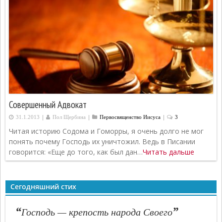
Совершенный Адвокат
|
|
|
31.1.2013
Пол Щербина
Первосвященcтво Иисуса
3
Читая историю Содома и Гоморры, я очень долго не мог
понять почему Господь их уничтожил. Ведь в Писании
говорится: «Еще до того, как был дан…
Читать дальше
Сегодняшний стих
“
”
Господь — крепость народа Своего