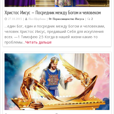
Христос Иисус — Посредник между Богом и человеком
|
|
|
27.10.2015
Пол Щербина
Первосвященcтво Иисуса
2
…един Бог, един и посредник между Богом и человеками,
человек Христос Иисус, предавший Себя для искупления
всех. —1 Тимофею 2:5 Когда в нашей жизни какие-то
проблемы…
Читать дальше