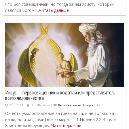
что Бог совершенный, но тогда зачем Христу, который
являлся Богом,…
Читать дальше
Иисус — первосвященник и ходатай или представитель
всего человечества
|
|
|
29.7.2013
Пол Щербина
Первосвященcтво Иисуса
0
Он есть умилостивление за грехи наши, и не только за
наши, но и за [грехи] всего мира. — 1 Иоанна 2:2 В теле
Христовом верующие…
Читать дальше