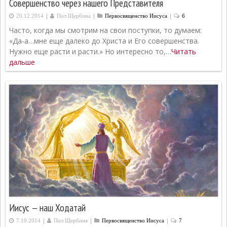
Совершенство через нашего Представителя
|
|
|
20.12.2014
Пол Щербина
Первосвященcтво Иисуса
6
Часто, когда мы смотрим на свои поступки, то думаем:
«Да-а…мне еще далеко до Христа и Его совершенства.
Нужно еще расти и расти.» Но интересно то,…
Читать
дальше
Иисус — наш Ходатай
|
|
|
7.10.2014
Пол Щербина
Первосвященcтво Иисуса
7