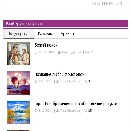
—ПСАЛТИРЬ 27:8
Выберите статью
Популярные
Разделы
Архивы
Божий покой
|
|
12.11.2014
Пол Щербина
7
Познание любви Христовой
|
|
14.3.2015
Пол Щербина
3
Гора Преображения или «обновление разума»
|
|
3.12.2014
Пол Щербина
25