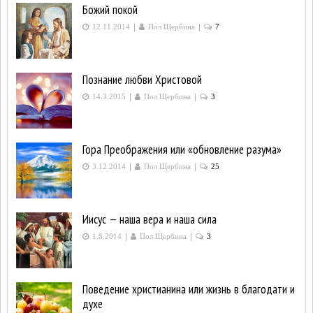
Божий покой
|
|
12.11.2014
Пол Щербина
7
Познание любви Христовой
|
|
14.3.2015
Пол Щербина
3
Гора Преображения или «обновление разума»
|
|
3.12.2014
Пол Щербина
25
Иисус — наша вера и наша сила
|
|
1.8.2014
Пол Щербина
3
Поведение христианина или жизнь в благодати и
духе