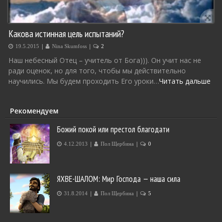
Какова истинная цель испытаний?
|
|
19.5.2015
Nina Skumfoss
2
Наш небесный Отец – учитель от Бога))). Он учит нас не
ради оценок, но для того, чтобы мы действительно
научились. Мы будем проходить Его уроки…
Читать дальше
Рекомендуем
Божий покой или престол благодати
|
|
4.12.2013
Пол Щербина
0
ЯХВЕ-ШАЛОМ: Мир Господа — наша сила
|
|
31.8.2014
Пол Щербина
5