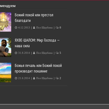
омендуем
Божий покой или престол
благодати
|
|
4.12.2013
Пол Щербина
0
ЯХВЕ-ШАЛОМ: Мир Господа —
наша сила
|
|
31.8.2014
Пол Щербина
5
Божья печаль или Божий покой
производит покаяние
|
|
21.6.2014
Пол Щербина
2