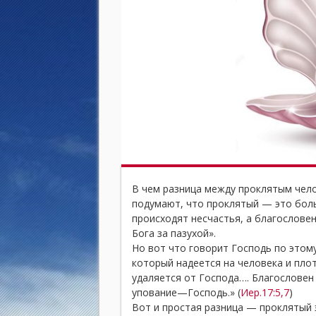
В чем разница между проклятым чел
подумают, что проклятый — это боль
происходят несчастья, а благословен
Бога за пазухой».
Но вот что говорит Господь по этому
который надеется на человека и пло
удаляется от Господа…. Благословен 
упование—Господь.» (
Иер.17:5,7
)
Вот и простая разница — проклятый э