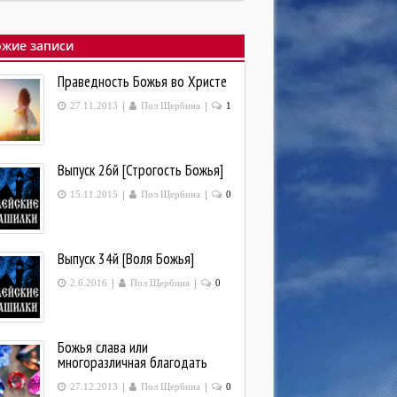
жие записи
Праведность Божья во Христе
|
|
27.11.2013
Пол Щербина
1
Выпуск 26й [Строгость Божья]
|
|
15.11.2015
Пол Щербина
0
Выпуск 34й [Воля Божья]
|
|
2.6.2016
Пол Щербина
0
Божья слава или
многоразличная благодать
|
|
27.12.2013
Пол Щербина
0