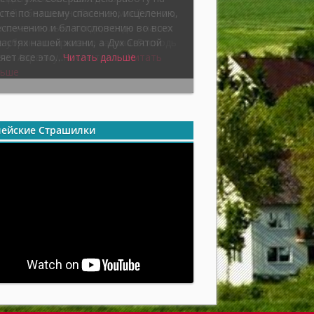
сте по нашему спасению, исцелению,
спечению и благословению во всех
астях нашей жизни, а Дух Святой
яет все это…
Читать дальше
ейские Страшилки