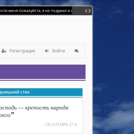
меня пожалуйста, я не подумал и сделал глупость. Я баловался иголк
Регистрация
Войти
дняшний стих
осподь — крепость народа
”
оего
—ПСАЛТИРЬ 27:8