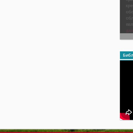
кре
обе
обл
явл
Библ