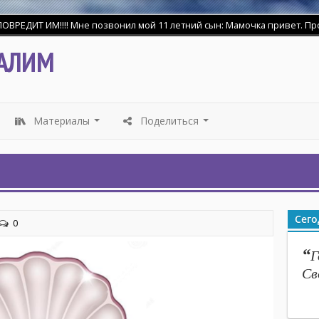
ДИТ ИМ!!!! Мне позвонил мой 11 летний сын: Мамочка привет. Прости 
АЛИМ
Материалы
Поделиться
...
...
Сего
0
“
Г
Св