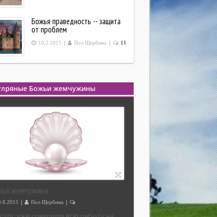
Божья праведность -- защита
от проблем
|
|
10.2.2015
Пол Щербина
11
улряные Божьи жемчужины
жья жемчужина
|
|
9.8.2015
Пол Щербина
2
стос уже совершил всю работу на