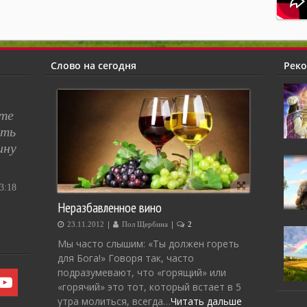
Слово на сегодня
Рек
сте
ять
ину
:18
Неразбавленное вино
|
|
23.11.2012
Пол Щербина
2
Мы часто слышим: «Ты должен гореть
для Бога!» Говоря так, часто
подразумевают, что «горящий» или
«горячий» это тот, который встает в 5
утра молиться, всегда…
Читать дальше