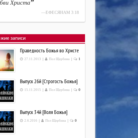
”
бви Христа
—ЕФЕСЯНАМ 3:18
жие записи
Праведность Божья во Христе
|
|
27.11.2013
Пол Щербина
1
Выпуск 26й [Строгость Божья]
|
|
15.11.2015
Пол Щербина
0
Выпуск 34й [Воля Божья]
|
|
2.6.2016
Пол Щербина
0