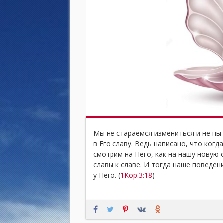
Мы не стараемся измениться и не пы
в Его славу. Ведь написано, что когда
смотрим на Него, как на нашу новую
славы к славе. И тогда наше поведен
у Него. (
1Кор.3:18
)