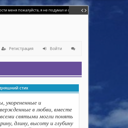
меня пожалуйста, я не подумал и сделал глупость. Я баловался иголк
Регистрация
Войти
дняшний стих
ы, укорененные и
вержденные в любви, вместе
 всеми святыми могли понять
рину, длину, высоту и глубину