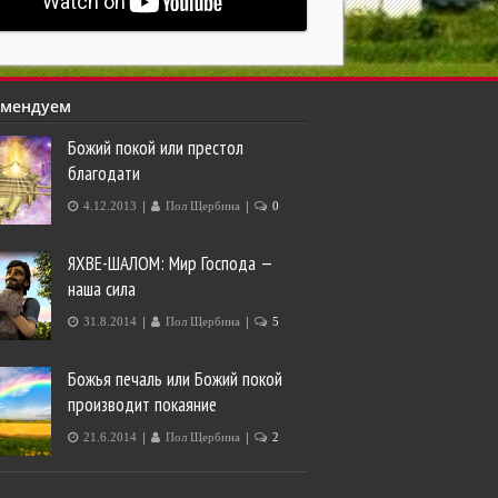
омендуем
Божий покой или престол
благодати
|
|
4.12.2013
Пол Щербина
0
ЯХВЕ-ШАЛОМ: Мир Господа —
наша сила
|
|
31.8.2014
Пол Щербина
5
Божья печаль или Божий покой
производит покаяние
|
|
21.6.2014
Пол Щербина
2