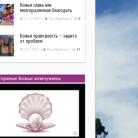
Божья слава или
многоразличная благодать
|
|
27.12.2013
Пол Щербина
0
Божья праведность -- защита
от проблем
|
|
10.2.2015
Пол Щербина
11
улряные Божьи жемчужины