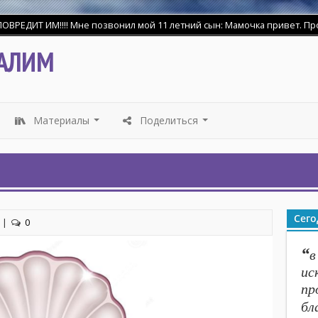
ДИТ ИМ!!!! Мне позвонил мой 11 летний сын: Мамочка привет. Прости 
АЛИМ
Материалы
Поделиться
...
...
Сего
|
0
“
в
ис
пр
бл