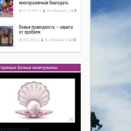
многоразличная благодать
|
|
27.12.2013
Пол Щербина
0
Божья праведность -- защита
от проблем
|
|
10.2.2015
Пол Щербина
11
улряные Божьи жемчужины
жья жемчужина
жья жемчужина