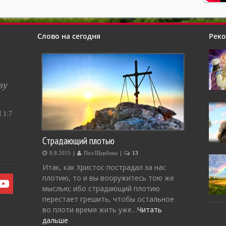
Слово на сегодня
Рек
ву
1:7
Страдающий плотью
|
|
8.8.2015
Пол Щербина
13
Итак, как Христос пострадал за нас
плотию, то и вы вооружитесь тою же
мыслью; ибо страдающий плотию
перестает грешить, чтобы остальное
во плоти время жить уже…
Читать
дальше