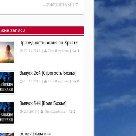
—ЕФЕСЯНАМ 1:7
жие записи
Праведность Божья во Христе
|
|
27.11.2013
Пол Щербина
1
Выпуск 26й [Строгость Божья]
|
|
15.11.2015
Пол Щербина
0
Выпуск 34й [Воля Божья]
|
|
2.6.2016
Пол Щербина
0
Божья слава или