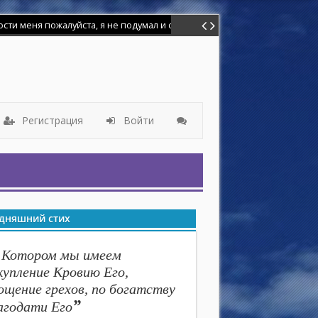
меня пожалуйста, я не подумал и сделал глупость. Я баловался иголк
Регистрация
Войти
дняшний стих
 Котором мы имеем
купление Кровию Его,
ощение грехов, по богатству
”
агодати Его