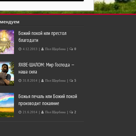
омендуем
Божий покой или престол
благодати
|
|
4.12.2013
Пол Щербина
0
ЯХВЕ-ШАЛОМ: Мир Господа —
наша сила
|
|
31.8.2014
Пол Щербина
5
Божья печаль или Божий покой
производит покаяние
|
|
21.6.2014
Пол Щербина
2