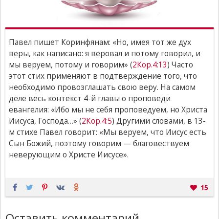
Павел пишет Коринфянам: «Но, имея тот же дух
веры, как написано: я веровал и потому говорил, и
мы веруем, потому и говорим» (
2Кор.4:13
) Часто
этот стих применяют в подтверждение того, что
необходимо провозглашать свою веру. На самом
деле весь контекст 4-й главы о проповеди
евангелия: «Ибо мы не себя проповедуем, но Христа
Иисуса, Господа…» (
2Кор.4:5
) Другими словами, в 13-
м стихе Павел говорит: «Мы веруем, что Иисус есть
Сын Божий, поэтому говорим — благовествуем
неверующим о Христе Иисусе».
15
Оставить комментарий