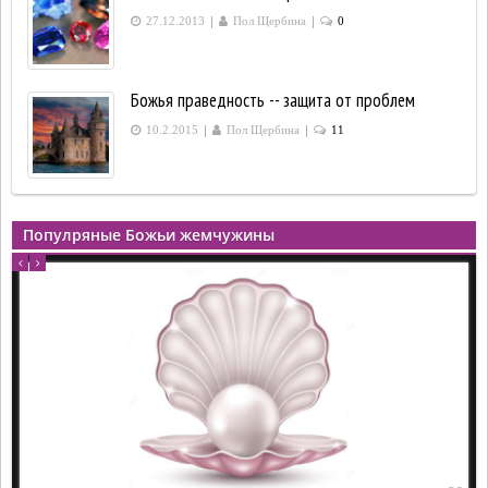
|
|
27.12.2013
Пол Щербина
0
Божья праведность -- защита от проблем
|
|
10.2.2015
Пол Щербина
11
Популряные Божьи жемчужины