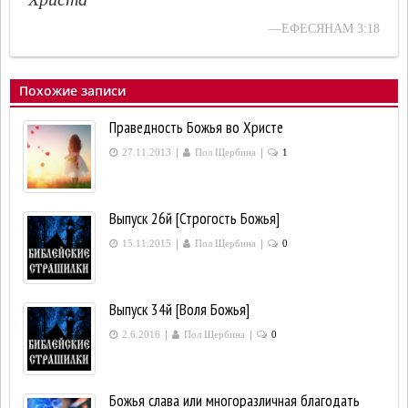
—ЕФЕСЯНАМ 3:18
Похожие записи
Праведность Божья во Христе
|
|
27.11.2013
Пол Щербина
1
Выпуск 26й [Строгость Божья]
|
|
15.11.2015
Пол Щербина
0
Выпуск 34й [Воля Божья]
|
|
2.6.2016
Пол Щербина
0
Божья слава или многоразличная благодать