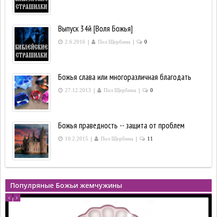
Выпуск 34й [Воля Божья]
|
|
2.6.2016
Пол Щербина
0
Божья слава или многоразличная благодать
|
|
27.12.2013
Пол Щербина
0
Божья праведность -- защита от проблем
|
|
10.2.2015
Пол Щербина
11
Популряные Божьи жемчужины