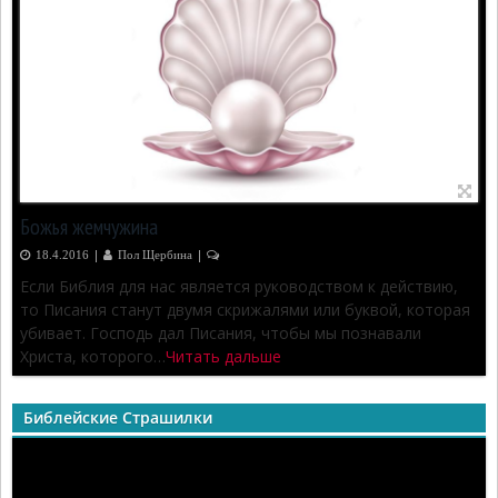
Божья жемчужина
|
|
18.4.2016
Пол Щербина
0
Если Библия для нас является руководством к действию,
то Писания станут двумя скрижалями или буквой, которая
убивает. Господь дал Писания, чтобы мы познавали
Христа, которого…
Читать дальше
Библейские Страшилки