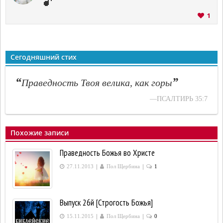
1
Сегодняшний стих
“
”
Праведность Твоя велика, как горы
—ПСАЛТИРЬ 35:7
Похожие записи
Праведность Божья во Христе
|
|
27.11.2013
Пол Щербина
1
Выпуск 26й [Строгость Божья]
|
|
15.11.2015
Пол Щербина
0