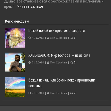
Думаю все сталкиваются с беспокойствами и волнениями
время…
Читать дальше
Рекомендуем
Божий покой или престол благодати
|
|
4.12.2013
Пол Щербина
0
ЯХВЕ-ШАЛОМ: Мир Господа — наша сила
|
|
31.8.2014
Пол Щербина
5
Божья печаль или Божий покой производит
покаяние
|
|
21.6.2014
Пол Щербина
2