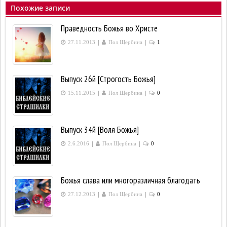
Похожие записи
Праведность Божья во Христе
|
|
27.11.2013
Пол Щербина
1
Выпуск 26й [Строгость Божья]
|
|
15.11.2015
Пол Щербина
0
Выпуск 34й [Воля Божья]
|
|
2.6.2016
Пол Щербина
0
Божья слава или многоразличная благодать
|
|
27.12.2013
Пол Щербина
0