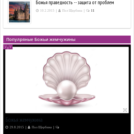
Божья праведность -- защита от проблем
|
|
10.2.2015
Пол Щербина
11
Популряные Божьи жемчужины
Божья жемчужина
|
|
29.8.2015
Пол Щербина
2