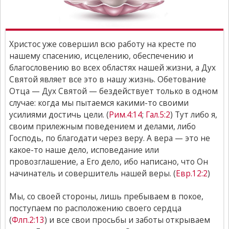
Христос уже совершил всю работу на кресте по
нашему спасению, исцелению, обеспечению и
благословению во всех областях нашей жизни, а Дух
Святой являет все это в нашу жизнь. Обетование
Отца — Дух Святой — бездействует только в одном
случае: когда мы пытаемся какими-то своими
усилиями достичь цели. (
Рим.4:14
;
Гал.5:2
) Тут либо я,
своим прилежным поведением и делами, либо
Господь, по благодати через веру. А вера — это не
какое-то наше дело, исповедание или
провозглашение, а Его дело, ибо написано, что Он
начинатель и совершитель нашей веры. (
Евр.12:2
)
Мы, со своей стороны, лишь пребываем в покое,
поступаем по расположению своего сердца
(
Флп.2:13
) и все свои просьбы и заботы открываем