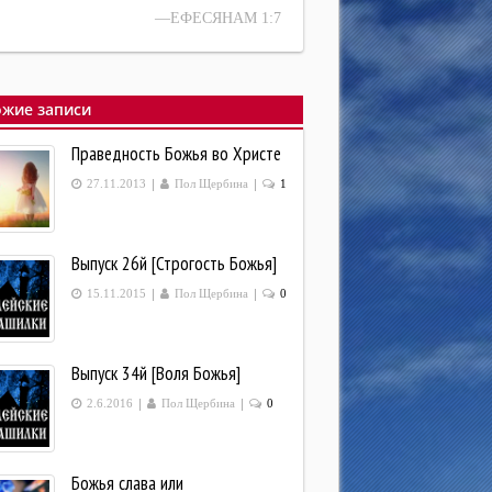
—ЕФЕСЯНАМ 1:7
жие записи
Праведность Божья во Христе
|
|
27.11.2013
Пол Щербина
1
Выпуск 26й [Строгость Божья]
|
|
15.11.2015
Пол Щербина
0
Выпуск 34й [Воля Божья]
|
|
2.6.2016
Пол Щербина
0
Божья слава или