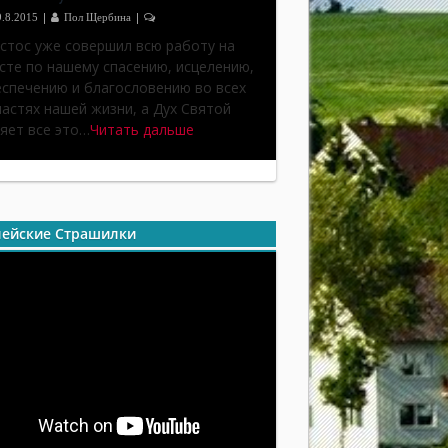
|
|
9.8.2015
Пол Щербина
2
стос уже совершил всю работу на
сте по нашему спасению, исцелению,
спечению и благословению во всех
астях нашей жизни, а Дух Святой
яет все это…
Читать дальше
ейские Страшилки