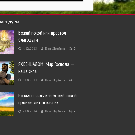
омендуем
Божий покой или престол
благодати
|
|
4.12.2013
Пол Щербина
0
ЯХВЕ-ШАЛОМ: Мир Господа —
наша сила
|
|
31.8.2014
Пол Щербина
5
Божья печаль или Божий покой
производит покаяние
|
|
21.6.2014
Пол Щербина
2