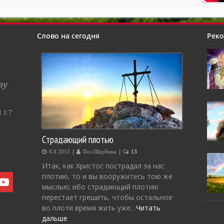
Слово на сегодня
Рек
ву
1:7
Страдающий плотью
|
|
8.8.2015
Пол Щербина
13
Итак, как Христос пострадал за нас
плотию, то и вы вооружитесь тою же
мыслью; ибо страдающий плотию
перестает грешить, чтобы остальное
во плоти время жить уже…
Читать
дальше