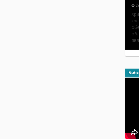
2
Хри
кре
обе
обл
явл
Библ