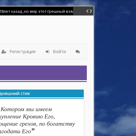
лет назад ,но мир этот грешный взял надо мной власть и я отошёл от
Регистрация
Войти
дняшний стих
 Котором мы имеем
купление Кровию Его,
ощение грехов, по богатству
”
агодати Его