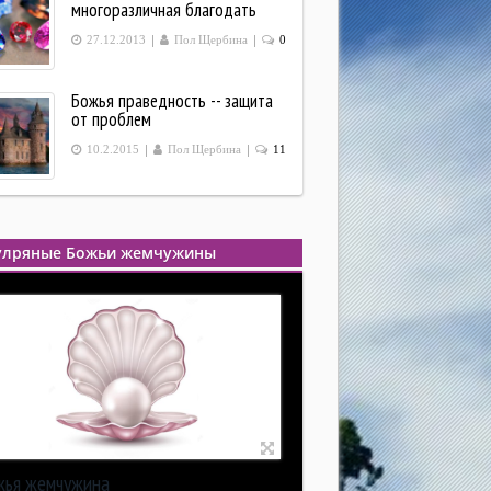
многоразличная благодать
|
|
27.12.2013
Пол Щербина
0
Божья праведность -- защита
от проблем
|
|
10.2.2015
Пол Щербина
11
улряные Божьи жемчужины
жья жемчужина