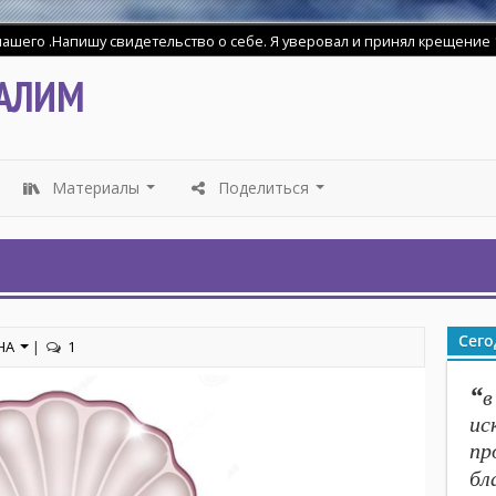
шего .Напишу свидетельство о себе. Я уверовал и принял крещение 18
АЛИМ
Материалы
Поделиться
...
...
Сего
НА
|
1
“
в
ис
пр
бл