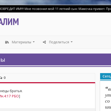
ДИТ ИМ!!!! Мне позвонил мой 11 летний сын: Мамочка привет. Прости 
АЛИМ
Материалы
Поделиться
...
...
мы
Сего
0
“
в
нецы братья.
ут
Ин.4:17 РБО
]
со
ши