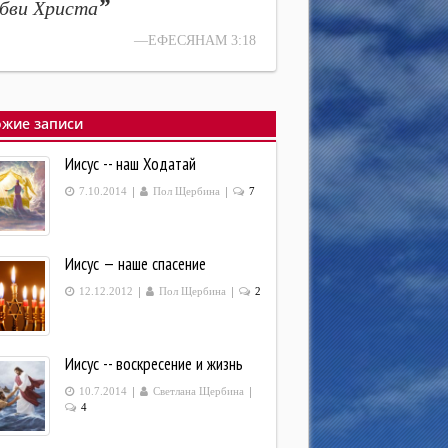
”
бви Христа
—ЕФЕСЯНАМ 3:18
жие записи
Иисус -- наш Ходатай
|
|
7.10.2014
Пол Щербина
7
Иисус — наше спасение
|
|
12.12.2012
Пол Щербина
2
Иисус -- воскресение и жизнь
|
|
10.7.2014
Светлана Щербина
4