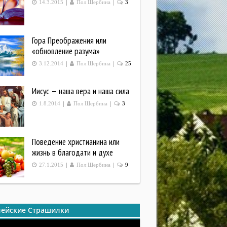
|
|
14.3.2015
Пол Щербина
3
Гора Преображения или
«обновление разума»
|
|
3.12.2014
Пол Щербина
25
Иисус — наша вера и наша сила
|
|
1.8.2014
Пол Щербина
3
Поведение христианина или
жизнь в благодати и духе
|
|
27.1.2015
Пол Щербина
9
ейские Страшилки