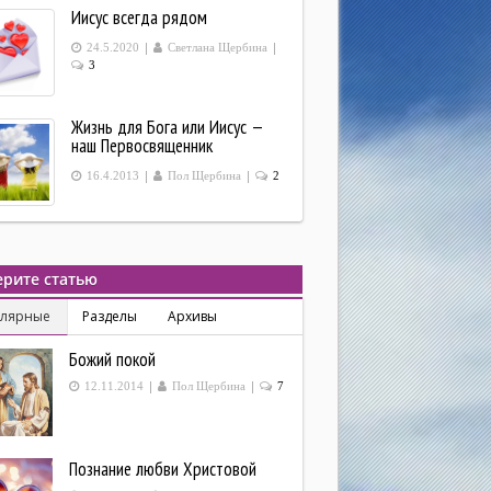
Иисус всегда рядом
|
|
24.5.2020
Светлана Щербина
3
Жизнь для Бога или Иисус —
наш Первосвященник
|
|
16.4.2013
Пол Щербина
2
рите статью
улярные
Разделы
Архивы
Божий покой
|
|
12.11.2014
Пол Щербина
7
Познание любви Христовой