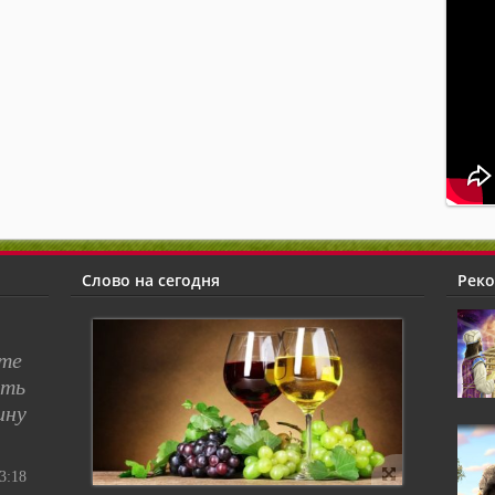
Слово на сегодня
Рек
сте
ять
ину
:18