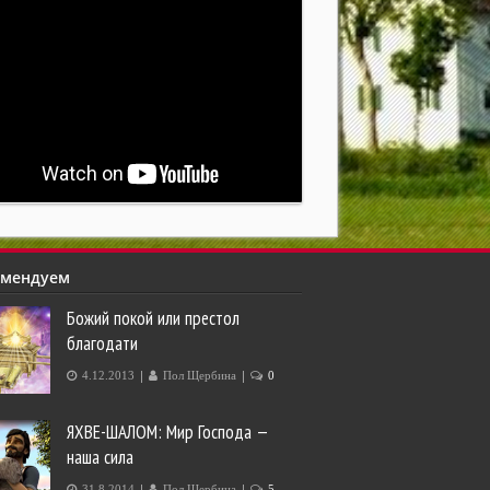
омендуем
Божий покой или престол
благодати
|
|
4.12.2013
Пол Щербина
0
ЯХВЕ-ШАЛОМ: Мир Господа —
наша сила
|
|
31.8.2014
Пол Щербина
5