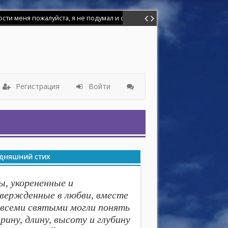
меня пожалуйста, я не подумал и сделал глупость. Я баловался иголк
Регистрация
Войти
дняшний стих
ы, укорененные и
вержденные в любви, вместе
 всеми святыми могли понять
рину, длину, высоту и глубину