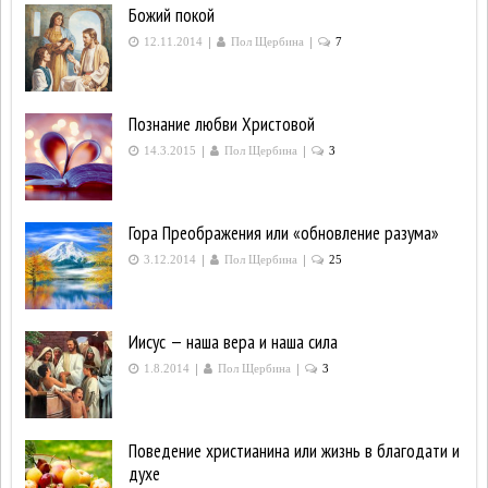
Божий покой
|
|
12.11.2014
Пол Щербина
7
Познание любви Христовой
|
|
14.3.2015
Пол Щербина
3
Гора Преображения или «обновление разума»
|
|
3.12.2014
Пол Щербина
25
Иисус — наша вера и наша сила
|
|
1.8.2014
Пол Щербина
3
Поведение христианина или жизнь в благодати и
духе