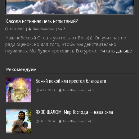
Какова истинная цель испытаний?
|
|
19.5.2015
Nina Skumfoss
2
Наш небесный Отец – учитель от Бога))). Он учит нас не
ради оценок, но для того, чтобы мы действительно
научились. Мы будем проходить Его уроки…
Читать дальше
Рекомендуем
Божий покой или престол благодати
|
|
4.12.2013
Пол Щербина
0
ЯХВЕ-ШАЛОМ: Мир Господа — наша сила
|
|
31.8.2014
Пол Щербина
5