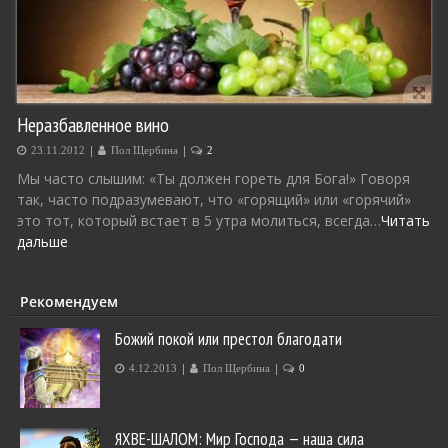
Неразбавленное вино
|
|
23.11.2012
Пол Щербина
2
Мы часто слышим: «Ты должен гореть для Бога!» Говоря
так, часто подразумевают, что «горящий» или «горячий»
это тот, который встает в 5 утра молиться, всегда…
Читать
дальше
Рекомендуем
Божий покой или престол благодати
|
|
4.12.2013
Пол Щербина
0
ЯХВЕ-ШАЛОМ: Мир Господа — наша сила