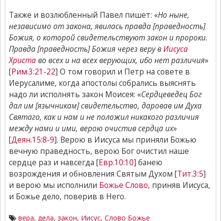
Также и возлюбленный Павел пишет: «
Но ныне,
независимо от закона, явилась правда [праведность]
Божия, о которой свидетельствуют закон и пророки.
Правда [праведность] Божия через веру в
Иисуса
Христа
во всех и на всех верующих, ибо нет различия
»
[
Рим.3:21-22
] О том говорил и Петр на совете в
Иерусалиме, когда апостолы собрались выяснять
надо ли исполнять закон Моисея: «
Сердцеведец Бог
дал им [язычникам] свидетельство, даровав им Духа
Святаго, как и нам и не положил никакого различия
между нами и ими, верою очистив сердца их
»
[
Деян.15:8-9
]. Верою в Иисуса мы приняли Божью
вечную праведность, верою Бог очистил наше
сердце раз и навсегда [
Евр.10:10
] банею
возрождения и обновления Святым Духом [
Тит.3:5
]
и верою мы исполнили
Божье Слово
, приняв Иисуса,
и Божье дело, поверив в Него.
вера
,
дела
,
закон
,
Иисус
,
Слово Божье