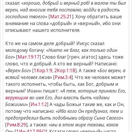
сказал: «
хорошо, добрый и верный раб! в малом ты был
верен, над многим тебя поставлю; войди в радость
господина твоего
» [
Мат.25:21
]. Хочу обратить ваше
внимание на слова «добрый» и «верный», ибо они
описывают нашего исполнителя.
Кто же на самом деле добрый? Иисус сказал
молодому богачу: «
Никто не благ, как только один
Бог
» [
Мат.19:17
] Слово благ [греч. агатос] здесь тоже
слово, что и добрый. А кто же верный? Написано:
«
Верен Бог
» [
1Кор.1:9
;
2Кор.1:18
]. А также «
Бог верен, а
всякий человек лжив
» [
Рим.3:4
]. Что же человек может
такого исполнить, чтобы быть, как Бог, добрым и
верным? Иоанн пишет: «
А тем, которые приняли Его,
верующим
во имя Его, дал власть быть чадами
Божиими
» [
Ин.1:12
] А чады Божьи такие же, как и Он,
потому что написано: «
Ибо кого Он предузнал, тем и
предопределил быть подобными образу Сына Своего
»
[
Рим.8:29
], а также: «
мы в этом мире таковы, каков
Он
» [
1Ин.4:17 РБО
]. Кстати слово «верный» часто