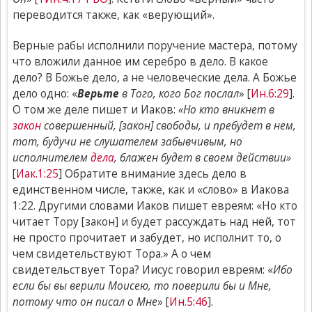
переводится также, как «верующий».
Верные рабы исполнили поручение мастера, потому
что вложили данное им серебро в дело. В какое
дело? В Божье дело, а не человеческие дела. А Божье
дело одно: «
Верьте
в Того, кого Бог послал
» [
Ин.6:29
].
О том же деле пишет и Иаков:
«Но кто вникнет в
закон
совершенный, [закон] свободы, и пребудет в нем,
тот, будучи не слушателем забывчивым, но
исполнителем
дела
, блажен будет в своем действии»
[
Иак.1:25
] Обратите внимание здесь дело в
единственном числе, также, как и «слово» в Иакова
1:22. Другими словами Иаков пишет евреям: «Но кто
читает Тору [закон] и будет рассуждать над ней, тот
не просто прочитает и забудет, но исполнит то, о
чем свидетельствуют Тора.» А о чем
свидетельствует Тора? Иисус говорил евреям: «
Ибо
если бы вы верили Моисею, то поверили бы и Мне,
потому что он писал о Мне
» [
Ин.5:46
].