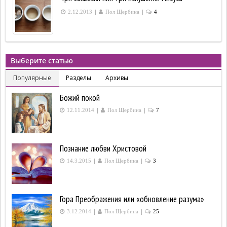
|
|
2.12.2013
Пол Щербина
4
Выберите статью
Популярные
Разделы
Архивы
Божий покой
|
|
12.11.2014
Пол Щербина
7
Познание любви Христовой
|
|
14.3.2015
Пол Щербина
3
Гора Преображения или «обновление разума»
|
|
3.12.2014
Пол Щербина
25