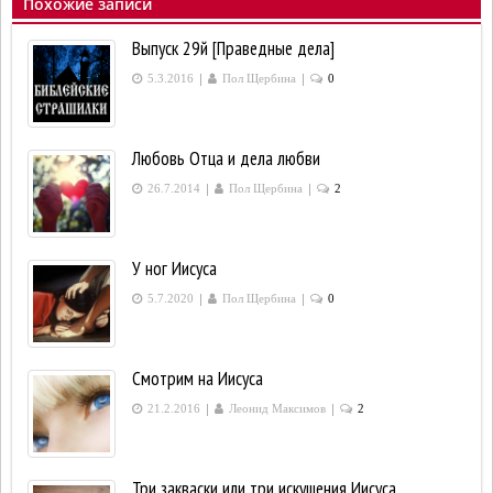
Похожие записи
Выпуск 29й [Праведные дела]
|
|
5.3.2016
Пол Щербина
0
Любовь Отца и дела любви
|
|
26.7.2014
Пол Щербина
2
У ног Иисуса
|
|
5.7.2020
Пол Щербина
0
Смотрим на Иисуса
|
|
21.2.2016
Леонид Максимов
2
Три закваски или три искушения Иисуса