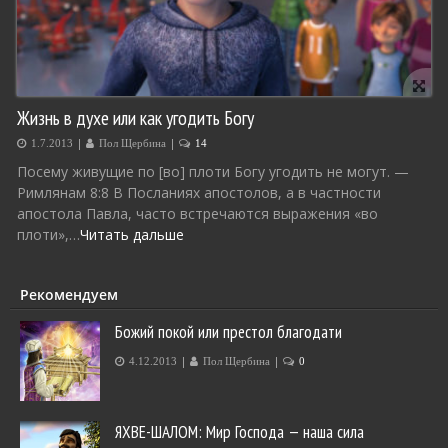
Жизнь в духе или как угодить Богу
|
|
1.7.2013
Пол Щербина
14
Посему живущие по [во] плоти Богу угодить не могут. —
Римлянам 8:8 В Посланиях апостолов, а в частности
апостола Павла, часто встречаются выражения «во
плоти»,…
Читать дальше
Рекомендуем
Божий покой или престол благодати
|
|
4.12.2013
Пол Щербина
0
ЯХВЕ-ШАЛОМ: Мир Господа — наша сила