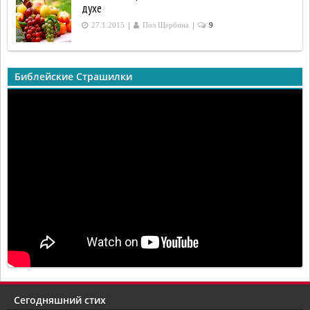
духе
|
|
27.1.2015
Пол Щербина
9
Библейские Страшилки
Сегодняшний стих