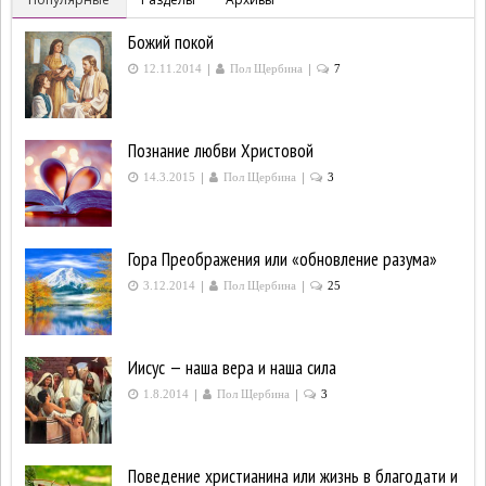
Божий покой
|
|
12.11.2014
Пол Щербина
7
Познание любви Христовой
|
|
14.3.2015
Пол Щербина
3
Гора Преображения или «обновление разума»
|
|
3.12.2014
Пол Щербина
25
Иисус — наша вера и наша сила
|
|
1.8.2014
Пол Щербина
3
Поведение христианина или жизнь в благодати и