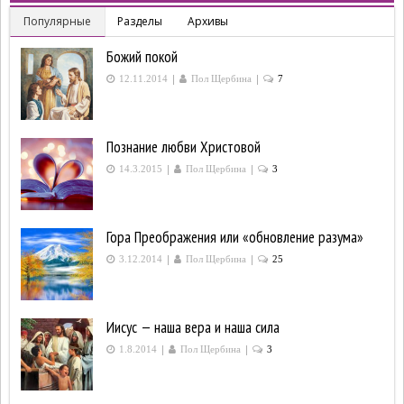
Популярные
Разделы
Архивы
Божий покой
|
|
12.11.2014
Пол Щербина
7
Познание любви Христовой
|
|
14.3.2015
Пол Щербина
3
Гора Преображения или «обновление разума»
|
|
3.12.2014
Пол Щербина
25
Иисус — наша вера и наша сила
|
|
1.8.2014
Пол Щербина
3