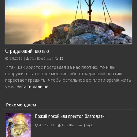
Страдающий плотью
|
|
8.8.2015
Пол Щербина
13
Итак, как Христос пострадал за нас плотию, то и вы
вооружитесь тою же мыслью; ибо страдающий плотию
перестает грешить, чтобы остальное во плоти время жить
уже…
Читать дальше
Рекомендуем
Божий покой или престол благодати
|
|
4.12.2013
Пол Щербина
0