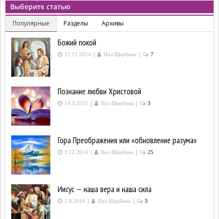
Выберите статью
Популярные
Разделы
Архивы
Божий покой
|
|
12.11.2014
Пол Щербина
7
Познание любви Христовой
|
|
14.3.2015
Пол Щербина
3
Гора Преображения или «обновление разума»
|
|
3.12.2014
Пол Щербина
25
Иисус — наша вера и наша сила
|
|
1.8.2014
Пол Щербина
3