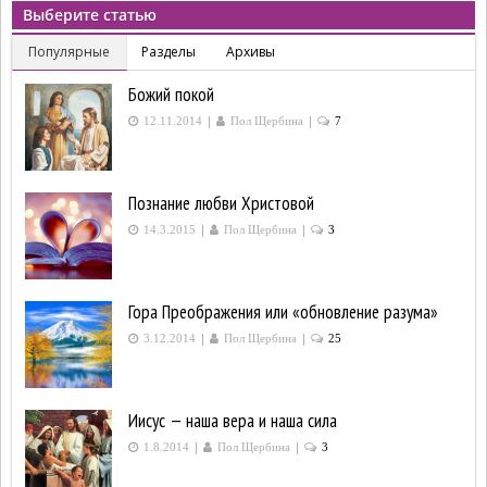
Выберите статью
Популярные
Разделы
Архивы
Божий покой
|
|
12.11.2014
Пол Щербина
7
Познание любви Христовой
|
|
14.3.2015
Пол Щербина
3
Гора Преображения или «обновление разума»
|
|
3.12.2014
Пол Щербина
25
Иисус — наша вера и наша сила
|
|
1.8.2014
Пол Щербина
3