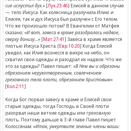
сие испустил дух.
» [
Лук.23:46
] Елисей в данном случае
— тело Иисуса. Как колесница разлучила Илию и
Елисея, так и дух Иисуса был разлучен с Его телом.
Что же произошло потом? В Евангелии от Матфея
сказано: «
И вот, завеса в храме разодралась надвое,
сверху донизу…
» [
Мат.27:41
] Завеса в храме является
плотью Иисуса Христа. [
Евр.10:20
] Когда Елисей
увидел, как Илия вознесся в вихре на небо, он
схватил свои одежды и разодрал их надвое. Что-же
это за одежды? Павел пишет: «
В Нем вы и обрезаны
обрезанием нерукотворенным, совлечением
греховного тела плоти, обрезанием Христовым
»
[
Кол.2:11
]
Когда Бог порвал завесу в храме и Елисей свои
старые одежды, тогда Господь в Своей плоти
разорвал наши ветхие одежды или греховную
плоть. Поэтому дальше в 3-й главе Павел пишет
Колоссянам: «
Итак, умертвите земные члены ваши: