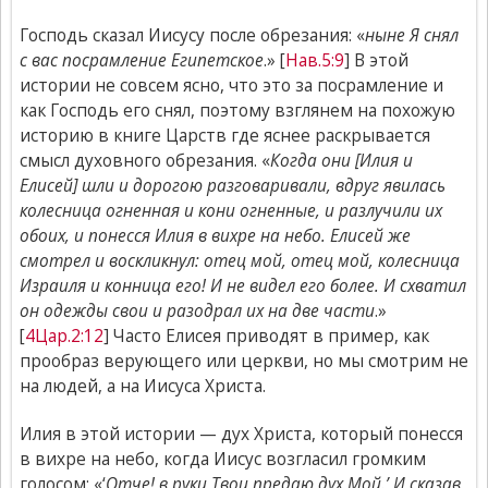
Господь сказал Иисусу после обрезания: «
ныне Я снял
с вас посрамление Египетское
.» [
Нав.5:9
] В этой
истории не совсем ясно, что это за посрамление и
как Господь его снял, поэтому взглянем на похожую
историю в книге Царств где яснее раскрывается
смысл духовного обрезания. «
Когда они [Илия и
Елисей] шли и дорогою разговаривали, вдруг явилась
колесница огненная и кони огненные, и разлучили их
обоих, и понесся Илия в вихре на небо. Елисей же
смотрел и воскликнул: отец мой, отец мой, колесница
Израиля и конница его! И не видел его более. И схватил
он одежды свои и разодрал их на две части
.»
[
4Цар.2:12
] Часто Елисея приводят в пример, как
прообраз верующего или церкви, но мы смотрим не
на людей, а на Иисуса Христа.
Илия в этой истории — дух Христа, который понесся
в вихре на небо, когда Иисус возгласил громким
голосом: «‘
Отче! в руки Твои предаю дух Мой.’ И сказав