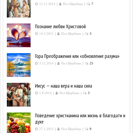
|
|
12.11.2014
Пол Щербина
7
Познание любви Христовой
|
|
14.3.2015
Пол Щербина
3
Гора Преображения или «обновление разума»
|
|
3.12.2014
Пол Щербина
25
Иисус — наша вера и наша сила
|
|
1.8.2014
Пол Щербина
3
Поведение христианина или жизнь в благодати и
духе
|
|
27.1.2015
Пол Щербина
9