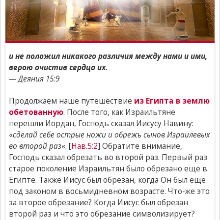
и не положил никакого различия между нами и ими,
верою очистив сердца их.
— Деяния 15:9
Продолжаем наше путешествие
из Египта в землю
обетованную
. После того, как Израильтяне
перешли Иордан, Господь сказал Иисусу Навину:
«
сделай себе острые ножи и обрежь сынов Израилевых
во второй раз
«. [
Нав.5:2
] Обратите внимание,
Господь сказал обрезать во второй раз. Первый раз
старое поколение Израильтян было обрезано еще в
Египте. Также Иисус был обрезан, когда Он был еще
под законом в восьмидневном возрасте. Что-же это
за второе обрезание? Когда Иисус был обрезан
второй раз и что это обрезание символизирует?