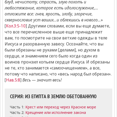
блуд, нечистоту, страсть, злую похоть и
любостяжание, которое есть идолослужение,…
отложите все: гнев, ярость, злобу, злоречие,
сквернословие уст ваших…и облекшись в нового…
»
[
Кол.3:5-10
] Другими словами, если вы еще думаете,
что все перечисленное выше еще принадлежит
вам, то посмотрите на свои ветхие одежды в теле
Иисуса и разорванную завесу. Осознайте, что вы
были обрезаны не руками [делами], но духом в
сердце, и знамением сего было когда один из
воинов пронзил копьем сердце Иисуса. И обрезаны
не те, кто занимается «самоочищением», а все,
потому что написано, что «весь народ был обрезан».
[
Нав.5:8
]
Весь — значит весь!
СЕРИЯ: ИЗ ЕГИПТА В ЗЕМЛЮ ОБЕТОВАННУЮ
Часть 1:
Крест или переход через Красное море
Часть 2:
Крещение или исполнение закона