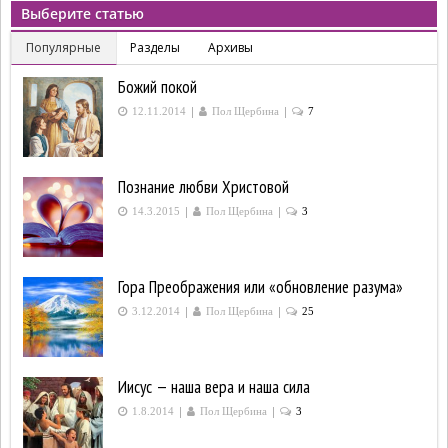
Выберите статью
Популярные
Разделы
Архивы
Божий покой
|
|
12.11.2014
Пол Щербина
7
Познание любви Христовой
|
|
14.3.2015
Пол Щербина
3
Гора Преображения или «обновление разума»
|
|
3.12.2014
Пол Щербина
25
Иисус — наша вера и наша сила
|
|
1.8.2014
Пол Щербина
3