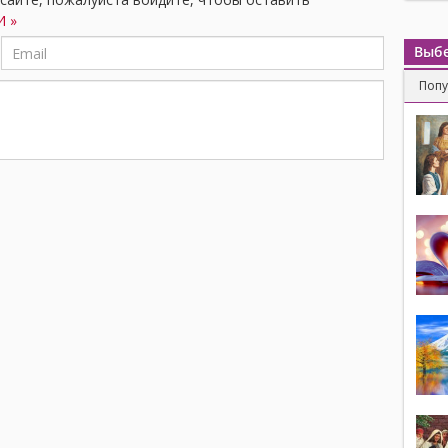
 »
Выбе
Поп