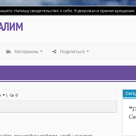
АЛИМ
Материалы
Поделиться
...
...
Сего
А
|
0
“
Г
Св
 сайте, пожалуйста войдите, чтобы оставить