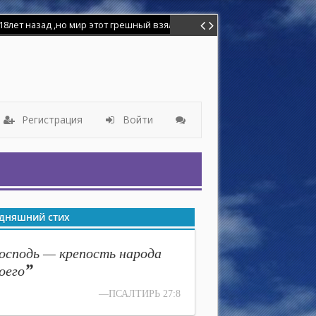
Регистрация
Войти
дняшний стих
осподь — крепость народа
”
оего
—ПСАЛТИРЬ 27:8