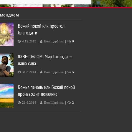
омендуем
Божий покой или престол
благодати
|
|
4.12.2013
Пол Щербина
0
ЯХВЕ-ШАЛОМ: Мир Господа —
наша сила
|
|
31.8.2014
Пол Щербина
5
Божья печаль или Божий покой
производит покаяние
|
|
21.6.2014
Пол Щербина
2