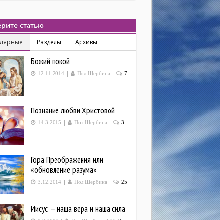
рите статью
улярные
Разделы
Архивы
Божий покой
|
|
12.11.2014
Пол Щербина
7
Познание любви Христовой
|
|
14.3.2015
Пол Щербина
3
Гора Преображения или
«обновление разума»
|
|
3.12.2014
Пол Щербина
25
Иисус — наша вера и наша сила