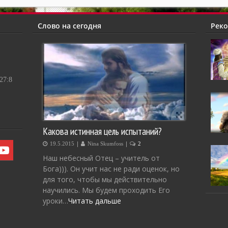
Слово на сегодня
Рек
7:8
Какова истинная цель испытаний?
|
|
19.5.2015
Nina Skumfoss
2
Наш небесный Отец – учитель от
Бога))). Он учит нас не ради оценок, но
для того, чтобы мы действительно
научились. Мы будем проходить Его
уроки…
Читать дальше