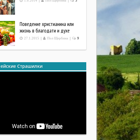
|
|
1.8.2014
Пол Щербина
3
Поведение христианина или
жизнь в благодати и духе
|
|
27.1.2015
Пол Щербина
9
ейские Страшилки