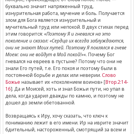
буквально значит напряженный труд,
изнурительная работа, мучение и боль. Получается
злом для Бога является изнурительный и
мучительный труд или непокой. В двух стихах перед
этим говорится: «
Поэтому Я и гневался на это
поколение и сказал: «Сердца их всегда заблуждаются,
они не знают Моих путей. Поэтому Я поклялся в гневе
Моем: они не войдут в Мой покой!»
«. Почему Бог
гневался на евреев в пустыне? Потому что они не
знали Его путей, т.е. Его покоя и поэтому были в
постоянной борьбе и делах или неверии.
Слово
Божье
называет их «поколением воинов» [
Втор.2:14-
16
]. Да и Моисей, хоть и знал Божьи пути, но упал в
дела, когда ударил дважды по камню, и поэтому не
дошел до земли обетованной.
Возвращаясь к Иру, хочу сказать, что ключ к
пониманию лежит в его имени. Ир на иврите значит
бдительный, настороженный, смотрящий за всем и