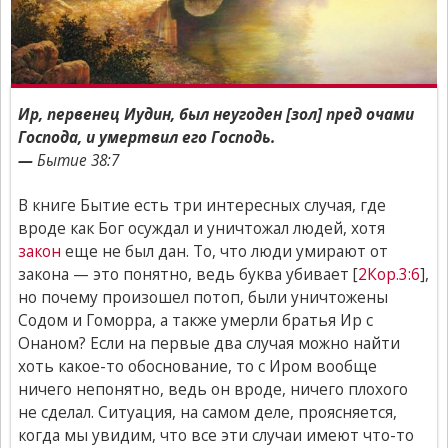
Ир, первенец Иудин, был неугоден [зол] пред очами
Господа, и умертвил его Господь.
—
Бытие 38:7
В книге Бытие есть три интересных случая, где
вроде как Бог осуждал и уничтожал людей, хотя
закон
еще не был дан. То, что люди умирают от
закона — это понятно, ведь буква убивает [
2Кор.3:6
],
но почему произошел потоп, были уничтожены
Содом и Гоморра, а также умерли братья Ир с
Онаном? Если на первые два случая можно найти
хоть какое-то обоснование, то с Иром вообще
ничего непонятно, ведь он вроде, ничего плохого
не сделал. Ситуация, на самом деле, проясняется,
когда мы увидим, что все эти случаи имеют что-то