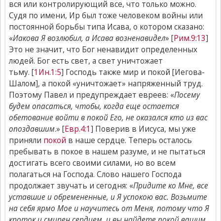
вся или контролирующий все, что только можно.
Судя по имени, Ир был тоже человеком войны или
постоянной борьбы типа Исава, о котором сказано:
«
Иакова Я возлюбил, а Исава возненавидел
» [
Рим.9:13
]
Это не значит, что Бог ненавидит определенных
людей. Бог есть свет, а свет уничтожает
тьму. [
1Ин.1:5
] Господь также мир и покой [Иегова-
Шалом], а покой «уничтожает» напряженный труд.
Поэтому Павел и предупреждает евреев: «
Посему
будем опасаться, чтобы, когда еще остается
обетование войти в покой Его, не оказался кто из вас
опоздавшим
.» [
Евр.4:1
] Поверив в Иисуса, мы уже
приняли
покой
в наше сердце. Теперь осталось
пребывать в покое в нашем разуме, и не пытаться
достигать всего своими силами, но во всем
полагаться на Господа. Слово нашего Господа
продолжает звучать и сегодня: «
Придите ко Мне, все
уставшие и обремененные, и Я успокою вас. Возьмите
на себя ярмо Мое и научитесь от Меня, потому что Я
кроток и смирен сердцем, и вы найдете покой вашим