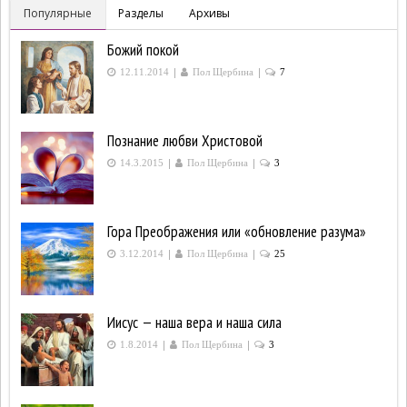
Популярные
Разделы
Архивы
Божий покой
|
|
12.11.2014
Пол Щербина
7
Познание любви Христовой
|
|
14.3.2015
Пол Щербина
3
Гора Преображения или «обновление разума»
|
|
3.12.2014
Пол Щербина
25
Иисус — наша вера и наша сила
|
|
1.8.2014
Пол Щербина
3