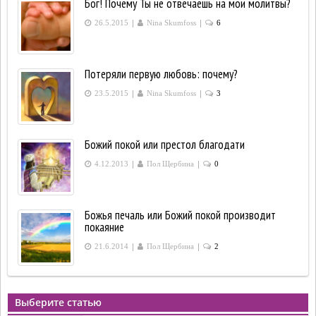
Бог! Почему Ты не отвечаешь на мои молитвы?
|
|
26.5.2015
Nina Skumfoss
6
Потеряли первую любовь: почему?
|
|
23.5.2015
Nina Skumfoss
3
Божий покой или престол благодати
|
|
4.12.2013
Пол Щербина
0
Божья печаль или Божий покой производит
покаяние
|
|
21.6.2014
Пол Щербина
2
Выберите статью