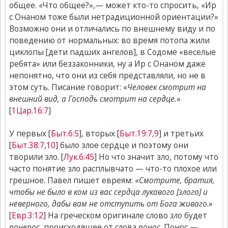
общее. «Что общее?»,— может кто-то спросить, «Ир
с Онаном тоже были нетрадиционной ориентации?»
Возможно они и отличались по внешнему виду и по
поведению от нормальных: во время потопа жили
циклопы [дети падших ангелов], в Содоме «веселые
ребята» или беззаконники, ну а Ир с Онаном даже
непонятно, что они из себя представляли, но не в
этом суть. Писание говорит: «
Человек смотрит на
внешний вид, а Господь смотрит на сердце.
»
[
1Цар.16:7
]
У первых [
Быт.6:5
], вторых [
Быт.19:7,9
] и третьих
[
Быт.38:7,10
] было злое сердце и поэтому они
творили зло. [
Лук.6:45
] Но что значит зло, потому что
часто понятие зло расплывчато — что-то плохое или
грешное. Павел пишет евреям: «
Смотрите, братия,
чтобы не было в ком из вас сердца лукавого [злого] и
неверного, дабы вам не отступить от Бога живаго
.»
[
Евр.3:12
] На греческом оригинале слово
зло
будет
понерос
, происходящее от слова
понос
. Понос —