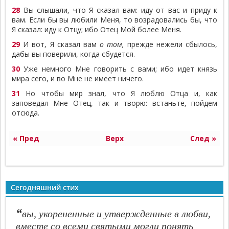
28
Вы слышали, что Я сказал вам: иду от вас и приду к
вам. Если бы вы любили Меня, то возрадовались бы, что
Я сказал: иду к Отцу; ибо Отец Мой более Меня.
29
И вот, Я сказал вам
о
том,
прежде нежели сбылось,
дабы вы поверили, когда сбудется.
30
Уже немного Мне говорить с вами; ибо идет князь
мира сего, и во Мне не имеет ничего.
31
Но чтобы мир знал, что Я люблю Отца и, как
заповедал Мне Отец, так и творю: встаньте, пойдем
отсюда.
« Пред
Верх
След »
Сегодняшний стих
“
вы, укорененные и утвержденные в любви,
вместе со всеми святыми могли понять