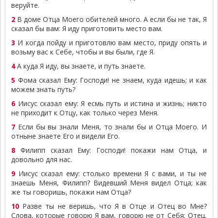
веруйте.
2
В доме Отца Моего обителей много. А если бы не так, Я
сказал бы вам: Я иду приготовить место вам.
3
И когда пойду и приготовлю вам место, приду опять и
возьму вас к Себе, чтобы и вы были, где Я.
4
А куда Я иду, вы знаете, и путь знаете.
5
Фома сказал Ему: Господи! не знаем, куда идешь; и как
можем знать путь?
6
Иисус сказал ему: Я есмь путь и истина и жизнь; никто
не приходит к Отцу, как только через Меня.
7
Если бы вы знали Меня, то знали бы и Отца Моего. И
отныне знаете Его и видели Его.
8
Филипп сказал Ему: Господи! покажи нам Отца, и
довольно для нас.
9
Иисус сказал ему: столько времени Я с вами, и ты не
знаешь Меня, Филипп? Видевший Меня видел Отца; как
же ты говоришь, покажи нам Отца?
10
Разве ты не веришь, что Я в Отце и Отец во Мне?
Слова, которые говорю Я вам, говорю не от Себя; Отец,