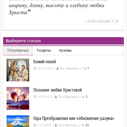
ширину, длину, высоту и глубину любви
”
Христа
—ЕФЕСЯНАМ 3:18
Выберите статью
Популярные
Разделы
Архивы
Божий покой
|
|
12.11.2014
Пол Щербина
7
Познание любви Христовой
|
|
14.3.2015
Пол Щербина
3
Гора Преображения или «обновление разума»
|
|
3.12.2014
Пол Щербина
25