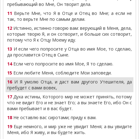
пребывающий во Мне, Он творит дела.
11
Верьте Мне, что Я в Отце и Отец во Мне; а если не
так, то верьте Мне по самым делам.
12
Истинно, истинно говорю вам: верующий в Меня, дела,
которые творю Я, и он сотворит, и больше сих сотворит,
потому что Я к Отцу Моему иду.
13
И если чего попросите у Отца во имя Мое, то сделаю,
да прославится Отец в Сыне.
14
Если чего попросите во имя Мое, Я то сделаю.
15
Если любите Меня, соблюдите Мои заповеди.
16
И Я умолю Отца, и даст вам другого Утешителя, да
пребудет с вами вовек,
17
Духа истины, Которого мир не может принять, потому
что не видит Его и не знает Его; а вы знаете Его, ибо Он с
вами пребывает и в вас будет.
18
Не оставлю вас сиротами; приду к вам.
19
Еще немного, и мир уже не увидит Меня; а вы увидите
Меня, ибо Я живу, и вы будете жить.