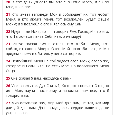
20
В тот день узнаете вы, что Я в Отце Моем, и вы во
Мне, и Я в вас.
21
Кто имеет заповеди Мои и соблюдает их, тот любит
Меня; а кто любит Меня, тот возлюблен будет Отцем
Моим; и Я возлюблю его и явлюсь ему Сам.
22
Иуда — не Искариот — говорит Ему: Господи! что это,
что Ты хочешь явить Себя нам, а не миру?
23
Иисус сказал ему в ответ: кто любит Меня, тот
соблюдет слово Мое; и Отец Мой возлюбит его, и Мы
придем к нему и обитель у него сотворим.
24
Нелюбящий Меня не соблюдает слов Моих; слово же,
которое вы слышите, не есть Мое, но пославшего Меня
Отца.
25
Сие сказал Я вам, находясь с вами.
26
Утешитель же, Дух Святый, Которого пошлет Отец во
имя Мое, научит вас всему и напомнит вам все, что Я
говорил вам.
27
Мир оставляю вам, мир Мой даю вам; не так, как мир
дает, Я даю вам. Да не смущается сердце ваше и да не
устрашается.